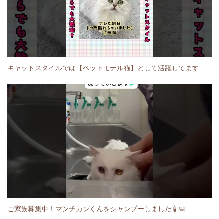
キャットスタイルでは【ペットモデル猫】として活躍してます🐱 #猫のいる暮らし #キャットスタイル #cat #キャット #猫好きさんと繋がりたい
ご家族募集中！マンチカンくんをシャンプーしました🧴🧼