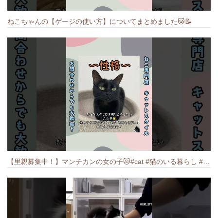
ねこちゃんの【ゲージの使い方】についてまとめました️🐱📝
【里親募集中！】マンチカンの女の子🐱#cat #猫のいる暮らし #ねこ #munchkin #里親募集中