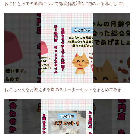
ねこにとっての適温について徹底解説🐱️📝 #猫のいる暮らし #キャットスタイル #cat #猫好きさんと繋がりたい #キャット #ねこ
ねこちゃんをお迎えする際のスターターセットをまとめてみました🐱#cat #猫のいる暮らし #キャット #ねこ #ペットショップ #かわいい子猫 #munchkin