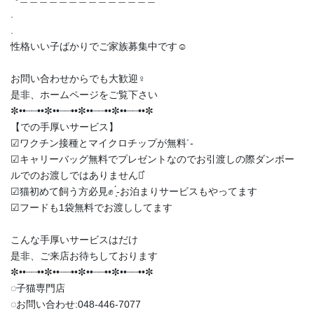
.
.
性格いい子ばかりでご家族募集中です☺️
お問い合わせからでも大歓迎‍♀️
是非、ホームページをご覧下さい
✼••┈┈••✼••┈┈••✼••┈┈••✼••┈┈••✼
【での手厚いサービス】
︎︎︎︎☑︎ワクチン接種とマイクロチップが無料︎´-
︎︎︎︎☑︎キャリーバッグ無料でプレゼントなのでお引渡しの際ダンボー
ルでのお渡しではありません‪⋆͛
︎︎︎︎☑︎猫初めて飼う方必見✊ ̖́-お泊まりサービスもやってます
︎︎︎︎☑︎フードも1袋無料でお渡ししてます
こんな手厚いサービスはだけ
是非、ご来店お待ちしております
✼••┈┈••✼••┈┈••✼••┈┈••✼••┈┈••✼
◌子猫専門店
◌お問い合わせ:048-446-7077