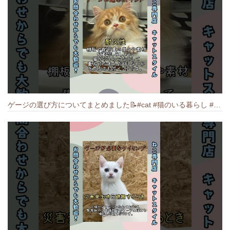
ゲージの選び方についてまとめました️📝#cat #猫のいる暮らし #ねこ #キャット #munchkin