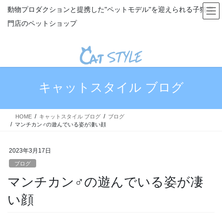
コ
ナ
動物プロダクションと提携した"ペットモデル"を迎えられる子猫専
ン
ビ
門店のペットショップ
テ
ゲ
ン
ー
ツ
シ
へ
ョ
ス
ン
キ
に
キャットスタイル ブログ
ッ
移
プ
動
HOME
キャットスタイル ブログ
ブログ
マンチカン♂の遊んでいる姿が凄い顔
2023年3月17日
ブログ
マンチカン♂の遊んでいる姿が凄
い顔