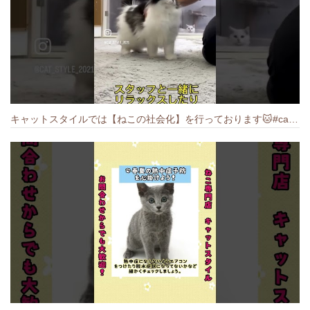
キャットスタイルでは【ねこの社会化】を行っております🐱#cat #catbreed #猫のいる暮らし #キャットスタイル #ねこ #ペットショップ