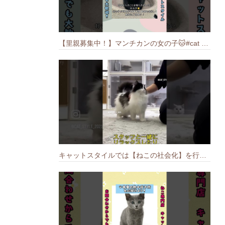
【里親募集中！】マンチカンの女の子🐱#cat #猫のいる暮らし #ねこ #munchkin #里親募集中
キャットスタイルでは【ねこの社会化】を行っております🐱#cat #catbreed #猫のいる暮らし #キャットスタイル #ねこ #ペットショップ