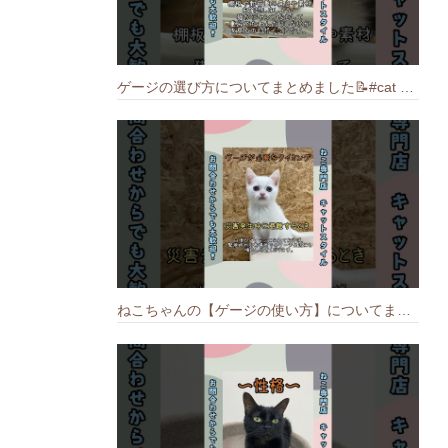
ゲージの選び方についてまとめました️📝#cat #猫のいる暮らし #ねこ #キャット #munchkin
ねこちゃんの【ゲージの使い方】についてまとめました️🐱📝