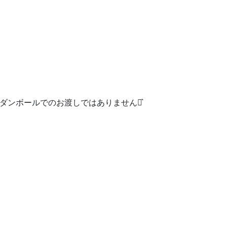
際ダンボールでのお渡しではありません‪⋆͛
す