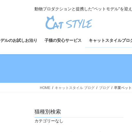
コ
ナ
動物プロダクションと提携した"ペットモデル"を迎
ン
ビ
テ
ゲ
ン
ー
ツ
シ
へ
ョ
モデルのお試しお泊り
子猫の安心サービス
キャットスタイルブロ
ス
ン
キ
に
ッ
移
プ
動
HOME
キャットスタイル ブログ
ブログ
卒業ペット
猫種別検索
カテゴリーなし