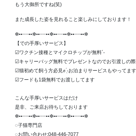
もう大御所ですね(笑)
また成長した姿を見れること楽しみにしております！
✼••┈┈••✼••┈┈••✼••┈┈••✼••┈┈••✼
【での手厚いサービス】
︎︎︎︎☑︎ワクチン接種とマイクロチップが無料︎´-
︎︎︎︎☑︎キャリーバッグ無料でプレゼントなのでお引渡しの
︎︎︎︎☑︎猫初めて飼う方必見✊ ̖́-お泊まりサービスもやってま
︎︎︎︎☑︎フードも1袋無料でお渡ししてます
こんな手厚いサービスはだけ
是非、ご来店お待ちしております
✼••┈┈••✼••┈┈••✼••┈┈••✼••┈┈••✼
◌子猫専門店
◌お問い合わせ:048-446-7077