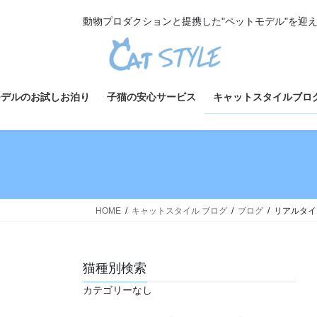
コ
ナ
動物プロダクションと提携した"ペットモデル"を迎
ン
ビ
テ
ゲ
ン
ー
ツ
シ
へ
ョ
モデルのお試しお泊り
子猫の安心サービス
キャットスタイルブロ
ス
ン
キ
に
ッ
移
プ
動
HOME
キャットスタイル ブログ
ブログ
リアルタイ
猫種別検索
カテゴリーなし