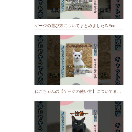
ゲージの選び方についてまとめました️📝#cat #猫のいる暮らし #ねこ #キャット #munchkin
ねこちゃんの【ゲージの使い方】についてまとめました️🐱📝