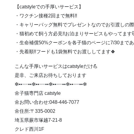
【catstyleでの手厚いサービス】
・ワクチン接種2回まで無料‼️
・キャリーバッグ無料でプレゼントなのでお引渡しの際
・猫初めて飼う方必見‼️お泊まりサービスもやってます🐱
・生命補償50%クーポンを各子猫のページに7/30まであ
・先着順‼️フードも1袋無料でお渡ししてます🍀
こんな手厚いサービスはcatstyleだけ💪
是非、ご来店お待ちしております
✼••┈┈••✼••┈┈••✼••┈┈••✼••┈┈••✼
🌼子猫専門店 catstyle
🌼お問い合わせ:048-446-7077
🌼住所:〒335-0002
埼玉県蕨市塚越7-21-8
クレド西川1F