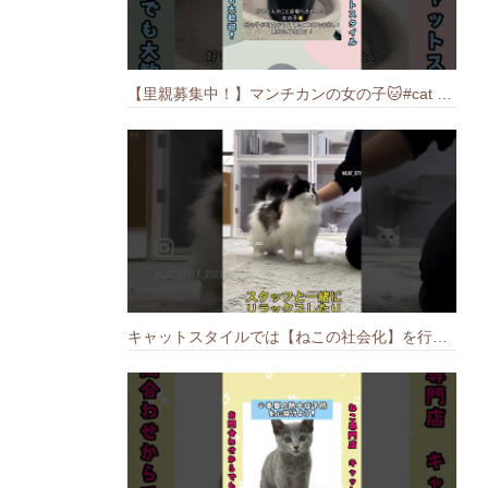
【里親募集中！】マンチカンの女の子🐱#cat #猫のいる暮らし #ねこ #munchkin #里親募集中
キャットスタイルでは【ねこの社会化】を行っております🐱#cat #catbreed #猫のいる暮らし #キャットスタイル #ねこ #ペットショップ