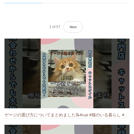
1
of
57
Next
ゲージの選び方についてまとめました️📝#cat #猫のいる暮らし #ねこ #キャット #munchkin