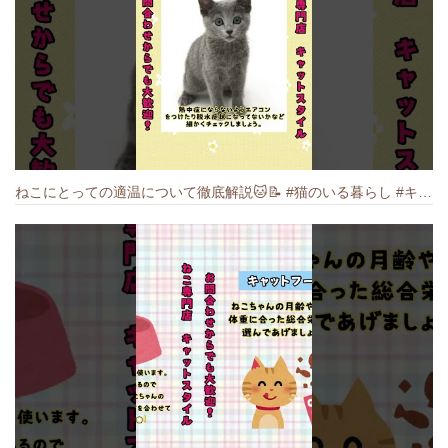
ねこにとっての適温について徹底解説🐱️📝 #猫のいる暮らし #キャットスタイル #cat #猫好きさんと繋がりたい #キャット #ねこ