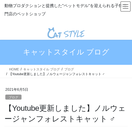
コ
ナ
動物プロダクションと提携した"ペットモデル"を迎えられる子猫専
ン
ビ
門店のペットショップ
テ
ゲ
ン
ー
ツ
シ
へ
ョ
ス
ン
キ
に
キャットスタイル ブログ
ッ
移
プ
動
HOME
キャットスタイル ブログ
ブログ
【Youtube更新しました】ノルウェージャンフォレストキャット ♂
2021年6月5日
ブログ
【Youtube更新しました】ノルウェ
ージャンフォレストキャット ♂