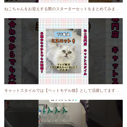
ねこちゃんをお迎えする際のスターターセットをまとめてみました🐱#cat #猫のいる暮らし #キャット #ねこ #ペットショップ #かわいい子猫 #munchkin
キャットスタイルでは【ペットモデル猫】として活躍してます🐱 #猫のいる暮らし #キャットスタイル #cat #キャット #猫好きさんと繋がりたい