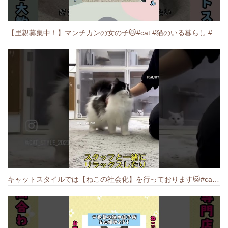
【里親募集中！】マンチカンの女の子🐱#cat #猫のいる暮らし #ねこ #munchkin #里親募集中
キャットスタイルでは【ねこの社会化】を行っております🐱#cat #catbreed #猫のいる暮らし #キャットスタイル #ねこ #ペットショップ