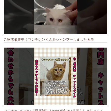
ご家族募集中！マンチカンくんをシャンプーしました🧴🧼
マンチカンについて徹底解説！#cat #猫のいる暮らし #キャット #ねこ #ペットショップ #munchkin #マンチカン