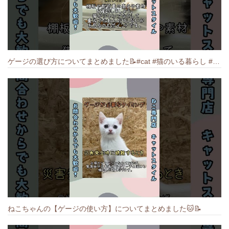
ゲージの選び方についてまとめました️📝#cat #猫のいる暮らし #ねこ #キャット #munchkin
ねこちゃんの【ゲージの使い方】についてまとめました️🐱📝