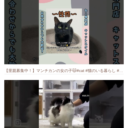
【里親募集中！】マンチカンの女の子🐱#cat #猫のいる暮らし #ねこ #munchkin #里親募集中