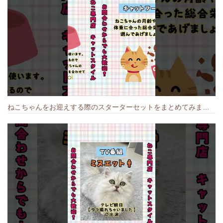
ねこちゃんをお迎えする際のスターターセットをまとめてみました🐱#cat #猫のいる暮らし #キャット #ねこ #ペットショップ #かわいい子猫 #munchkin