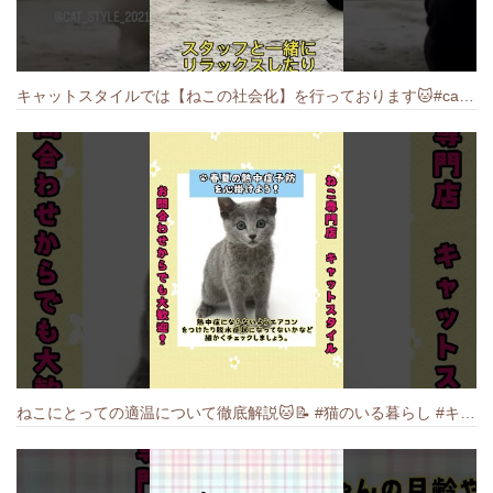
キャットスタイルでは【ねこの社会化】を行っております🐱#cat #catbreed #猫のいる暮らし #キャットスタイル #ねこ #ペットショップ
ねこにとっての適温について徹底解説🐱️📝 #猫のいる暮らし #キャットスタイル #cat #猫好きさんと繋がりたい #キャット #ねこ