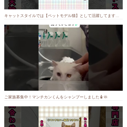
キャットスタイルでは【ペットモデル猫】として活躍してます🐱 #猫のいる暮らし #キャットスタイル #cat #キャット #猫好きさんと繋がりたい
ご家族募集中！マンチカンくんをシャンプーしました🧴🧼