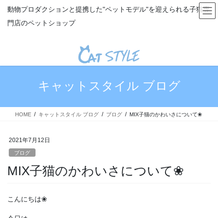
コ
ナ
動物プロダクションと提携した"ペットモデル"を迎えられる子猫専
ン
ビ
門店のペットショップ
テ
ゲ
ン
ー
ツ
シ
へ
ョ
ス
ン
キ
に
キャットスタイル ブログ
ッ
移
プ
動
HOME
キャットスタイル ブログ
ブログ
MIX子猫のかわいさについて❀
2021年7月12日
ブログ
MIX子猫のかわいさについて❀
こんにちは❀