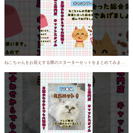
ねこちゃんをお迎えする際のスターターセットをまとめてみました🐱#cat #猫のいる暮らし #キャット #ねこ #ペットショップ #かわいい子猫 #munchkin