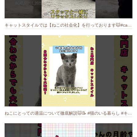
キャットスタイルでは【ねこの社会化】を行っております🐱#cat #catbreed #猫のいる暮らし #キャットスタイル #ねこ #ペットショップ
ねこにとっての適温について徹底解説🐱️📝 #猫のいる暮らし #キャットスタイル #cat #猫好きさんと繋がりたい #キャット #ねこ