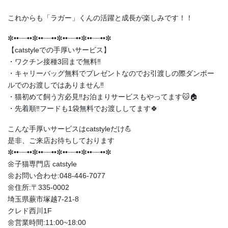
これからも「ラガー」くんの活躍と成長が楽しみです！！
✼••┈┈••✼••┈┈••✼••┈┈••✼••┈┈••✼
【catstyleでの手厚いサービス】
・ワクチン接種3回まで無料‼️
・キャリーバッグ無料でプレゼントなのでお引渡しの際ダンボー
ルでのお渡しではありません‼️
・猫初めて飼う方必見‼️お泊まりサービスもやってます🐱🏠
・先着順‼️フードも1袋無料でお渡ししてます🍀
こんな手厚いサービスはcatstyleだけ💪
是非、ご来店お待ちしております
✼••┈┈••✼••┈┈••✼••┈┈••✼••┈┈••✼
🌼子猫専門店 catstyle
🌼お問い合わせ:048-446-7077
🌼住所:〒335-0002
埼玉県蕨市塚越7-21-8
クレド西川1F
🌼営業時間:11:00~18:00