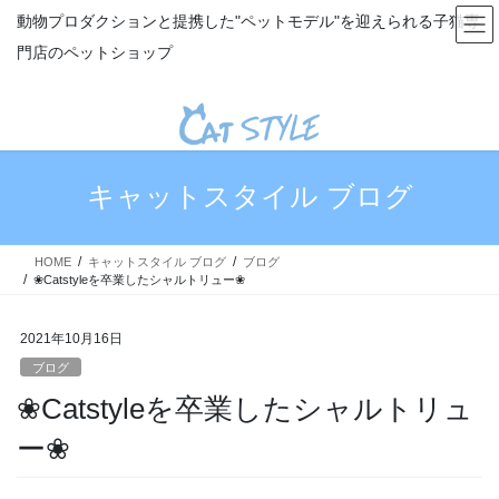
コ
ナ
動物プロダクションと提携した"ペットモデル"を迎えられる子猫専
ン
ビ
門店のペットショップ
テ
ゲ
ン
ー
ツ
シ
へ
ョ
ス
ン
キ
に
キャットスタイル ブログ
ッ
移
プ
動
HOME
キャットスタイル ブログ
ブログ
❀Catstyleを卒業したシャルトリュー❀
2021年10月16日
ブログ
❀Catstyleを卒業したシャルトリュ
ー❀