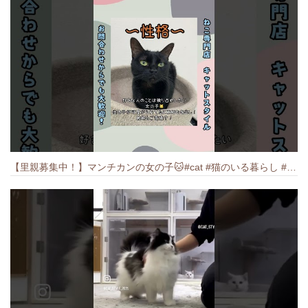
【里親募集中！】マンチカンの女の子🐱#cat #猫のいる暮らし #ねこ #munchkin #里親募集中