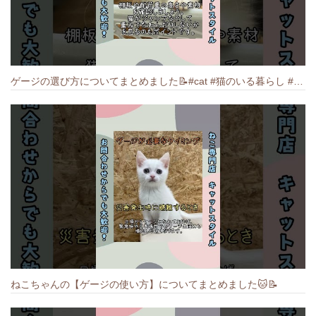
ゲージの選び方についてまとめました️📝#cat #猫のいる暮らし #ねこ #キャット #munchkin
ねこちゃんの【ゲージの使い方】についてまとめました️🐱📝