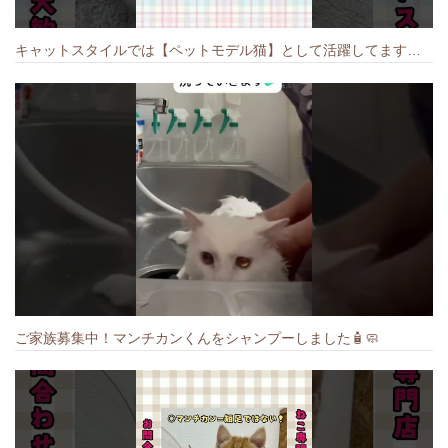
キャットスタイルでは【ペットモデル猫】として活躍してます🐱 #猫のいる暮らし #キャットスタイル #cat #キャット #猫好きさんと繋がりたい
ご家族募集中！マンチカンくんをシャンプーしました🧴🧼