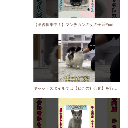
【里親募集中！】マンチカンの女の子🐱#cat #猫のいる暮らし #ねこ #munchkin #里親募集中
キャットスタイルでは【ねこの社会化】を行っております🐱#cat #catbreed #猫のいる暮らし #キャットスタイル #ねこ #ペットショップ