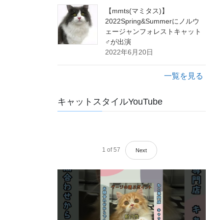
【mmts(マミタス)】
2022Spring&Summerにノルウ
ェージャンフォレストキャット
♂が出演
2022年6月20日
一覧を見る
キャットスタイルYouTube
1
of
57
Next