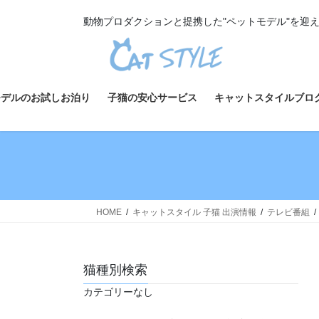
コ
ナ
動物プロダクションと提携した"ペットモデル"を迎
ン
ビ
テ
ゲ
ン
ー
ツ
シ
へ
ョ
モデルのお試しお泊り
子猫の安心サービス
キャットスタイルブロ
ス
ン
キ
に
ッ
移
プ
動
HOME
キャットスタイル 子猫 出演情報
テレビ番組
猫種別検索
カテゴリーなし