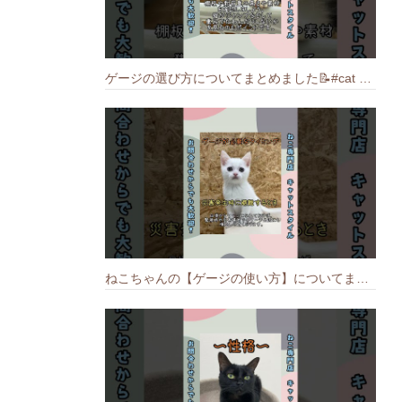
ゲージの選び方についてまとめました️📝#cat #猫のいる暮らし #ねこ #キャット #munchkin
ねこちゃんの【ゲージの使い方】についてまとめました️🐱📝