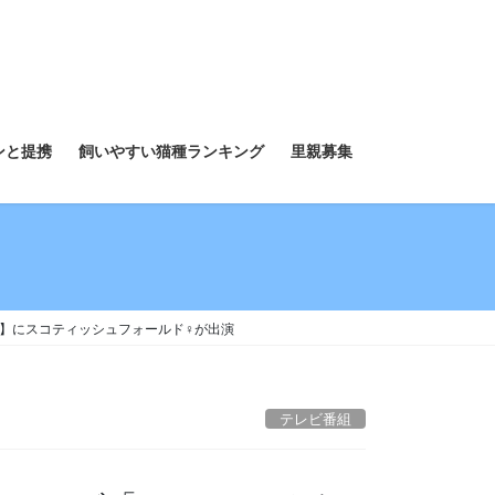
ンと提携
飼いやすい猫種ランキング
里親募集
ドラマ】にスコティッシュフォールド♀が出演
テレビ番組