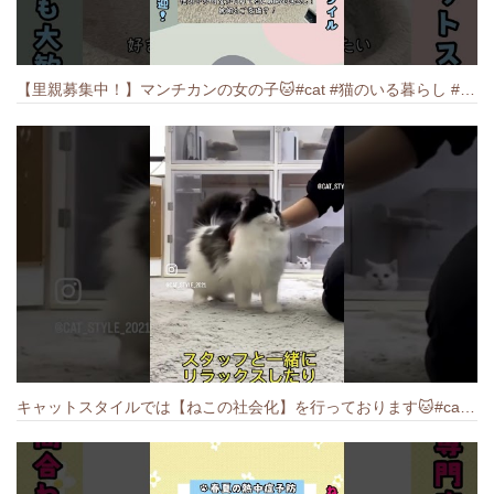
【里親募集中！】マンチカンの女の子🐱#cat #猫のいる暮らし #ねこ #munchkin #里親募集中
キャットスタイルでは【ねこの社会化】を行っております🐱#cat #catbreed #猫のいる暮らし #キャットスタイル #ねこ #ペットショップ