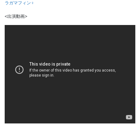
ラガマフィン♀
<出演動画>