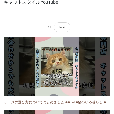
キャットスタイルYouTube
1
of
57
Next
ゲージの選び方についてまとめました️📝#cat #猫のいる暮らし #ねこ #キャット #munchkin