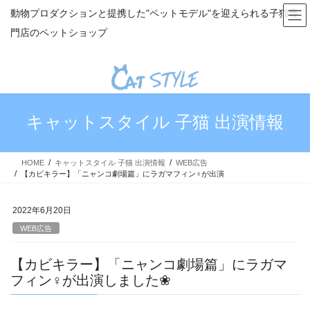
コ
ナ
動物プロダクションと提携した"ペットモデル"を迎えられる子猫専
ン
ビ
門店のペットショップ
テ
ゲ
ン
ー
ツ
シ
へ
ョ
ス
ン
キ
に
キャットスタイル 子猫 出演情報
ッ
移
プ
動
HOME
キャットスタイル 子猫 出演情報
WEB広告
【カビキラー】「ニャンコ劇場篇」にラガマフィン♀が出演
2022年6月20日
WEB広告
【カビキラー】「ニャンコ劇場篇」にラガマ
フィン♀が出演しました❀