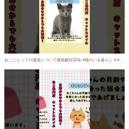
ねこにとっての適温について徹底解説🐱️📝 #猫のいる暮らし #キャットスタイル #cat #猫好きさんと繋がりたい #キャット #ねこ