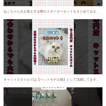
ねこちゃんをお迎えする際のスターターセットをまとめてみました🐱#cat #猫のいる暮らし #キャット #ねこ #ペットショップ #かわいい子猫 #munchkin
キャットスタイルでは【ペットモデル猫】として活躍してます🐱 #猫のいる暮らし #キャットスタイル #cat #キャット #猫好きさんと繋がりたい