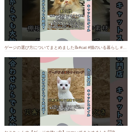
ゲージの選び方についてまとめました️📝#cat #猫のいる暮らし #ねこ #キャット #munchkin