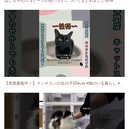
ねこちゃんの【ゲージの使い方】についてまとめました️🐱📝
【里親募集中！】マンチカンの女の子🐱#cat #猫のいる暮らし #ねこ #munchkin #里親募集中