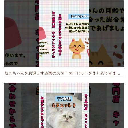
ねこちゃんをお迎えする際のスターターセットをまとめてみました🐱#cat #猫のいる暮らし #キャット #ねこ #ペットショップ #かわいい子猫 #munchkin