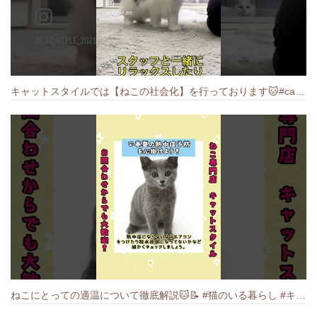
キャットスタイルでは【ねこの社会化】を行っております🐱#cat #catbreed #猫のいる暮らし #キャットスタイル #ねこ #ペットショップ
ねこにとっての適温について徹底解説🐱️📝 #猫のいる暮らし #キャットスタイル #cat #猫好きさんと繋がりたい #キャット #ねこ