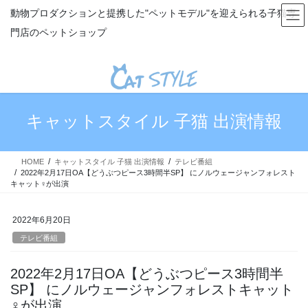
コ
ナ
動物プロダクションと提携した"ペットモデル"を迎えられる子猫専
ン
ビ
門店のペットショップ
テ
ゲ
ン
ー
ツ
シ
へ
ョ
ス
ン
キ
に
キャットスタイル 子猫 出演情報
ッ
移
プ
動
HOME
キャットスタイル 子猫 出演情報
テレビ番組
2022年2月17日OA【どうぶつピース3時間半SP】 にノルウェージャンフォレスト
キャット♀が出演
2022年6月20日
テレビ番組
2022年2月17日OA【どうぶつピース3時間半
SP】 にノルウェージャンフォレストキャット
♀が出演