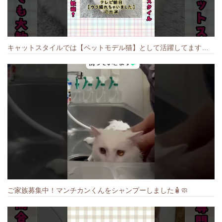
キャットスタイルでは【ペットモデル猫】として活躍してます🐱 #猫のいる暮らし #キャットスタイル #cat #キャット #猫好きさんと繋がりたい
ご家族募集中！マンチカンくんをシャンプーしました🧴🧼