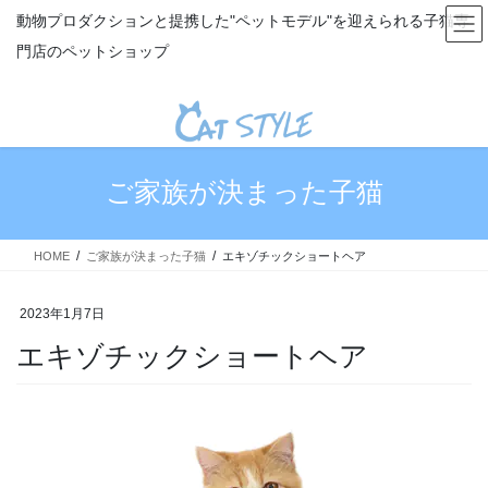
コ
ナ
動物プロダクションと提携した"ペットモデル"を迎えられる子猫専
ン
ビ
門店のペットショップ
テ
ゲ
ン
ー
ツ
シ
へ
ョ
ス
ン
キ
に
ご家族が決まった子猫
ッ
移
プ
動
HOME
ご家族が決まった子猫
エキゾチックショートヘア
2023年1月7日
エキゾチックショートヘア