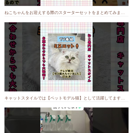
ねこちゃんをお迎えする際のスターターセットをまとめてみました🐱#cat #猫のいる暮らし #キャット #ねこ #ペットショップ #かわいい子猫 #munchkin
キャットスタイルでは【ペットモデル猫】として活躍してます🐱 #猫のいる暮らし #キャットスタイル #cat #キャット #猫好きさんと繋がりたい