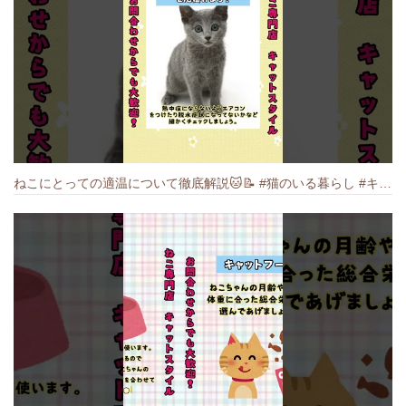
ねこにとっての適温について徹底解説🐱️📝 #猫のいる暮らし #キャットスタイル #cat #猫好きさんと繋がりたい #キャット #ねこ