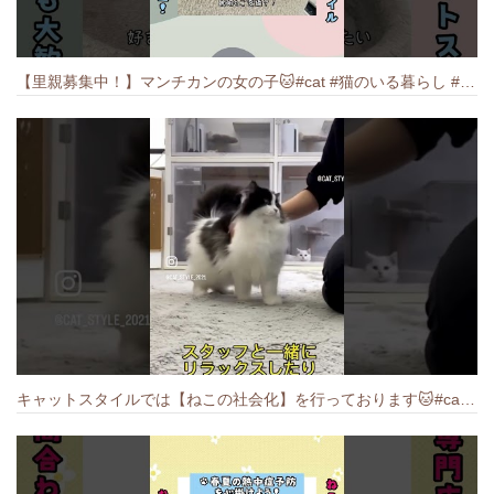
【里親募集中！】マンチカンの女の子🐱#cat #猫のいる暮らし #ねこ #munchkin #里親募集中
キャットスタイルでは【ねこの社会化】を行っております🐱#cat #catbreed #猫のいる暮らし #キャットスタイル #ねこ #ペットショップ