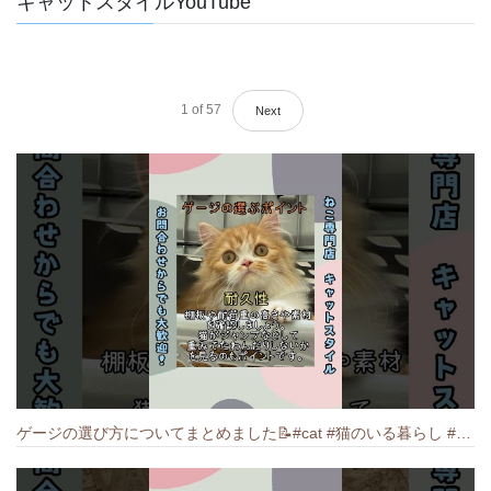
キャットスタイルYouTube
1
of
57
Next
ゲージの選び方についてまとめました️📝#cat #猫のいる暮らし #ねこ #キャット #munchkin