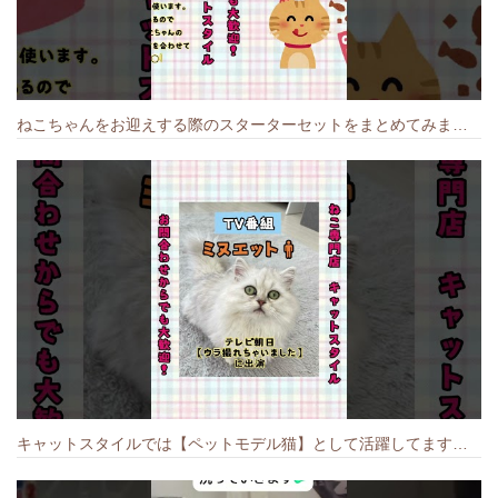
ねこちゃんをお迎えする際のスターターセットをまとめてみました🐱#cat #猫のいる暮らし #キャット #ねこ #ペットショップ #かわいい子猫 #munchkin
キャットスタイルでは【ペットモデル猫】として活躍してます🐱 #猫のいる暮らし #キャットスタイル #cat #キャット #猫好きさんと繋がりたい