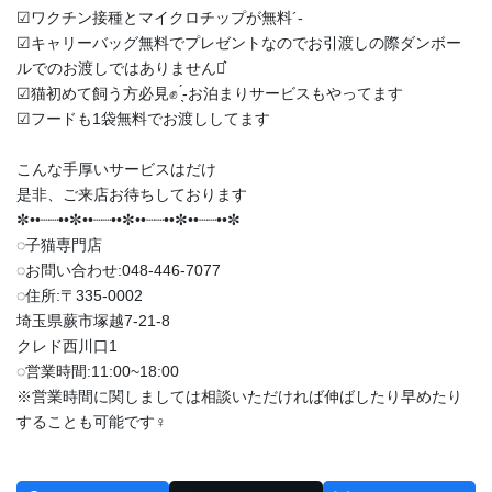
︎︎︎︎☑︎ワクチン接種とマイクロチップが無料︎´-
︎︎︎︎☑︎キャリーバッグ無料でプレゼントなのでお引渡しの際ダンボー
ルでのお渡しではありません‪⋆͛
︎︎︎︎☑︎猫初めて飼う方必見✊ ̖́-お泊まりサービスもやってます
︎︎︎︎☑︎フードも1袋無料でお渡ししてます
こんな手厚いサービスはだけ
是非、ご来店お待ちしております
✼••┈┈••✼••┈┈••✼••┈┈••✼••┈┈••✼
◌子猫専門店
◌お問い合わせ:048-446-7077
◌住所:〒335-0002
埼玉県蕨市塚越7-21-8
クレド西川口1
◌営業時間:11:00~18:00
※営業時間に関しましては相談いただければ伸ばしたり早めたり
することも可能です‍♀️