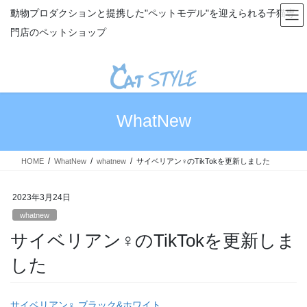
コ
ナ
動物プロダクションと提携した"ペットモデル"を迎えられる子猫専
ン
ビ
門店のペットショップ
テ
ゲ
ン
ー
ツ
シ
へ
ョ
ス
ン
キ
に
WhatNew
ッ
移
プ
動
HOME
WhatNew
whatnew
サイベリアン♀のTikTokを更新しました
2023年3月24日
whatnew
サイベリアン♀のTikTokを更新しま
した
サイベリアン♀ ブラック&ホワイト