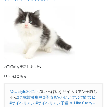
のTikTokを更新しました♪
TikTokはこちら
@catstyle2021
元気いっぱいなサイベリアン子猫ち
ゃん
#ご家族募集中
#子猫
#かわいい
#fyp
#猫
#cat
#サイベリアン
#サイベリアン子猫
♬ Like Crazy –