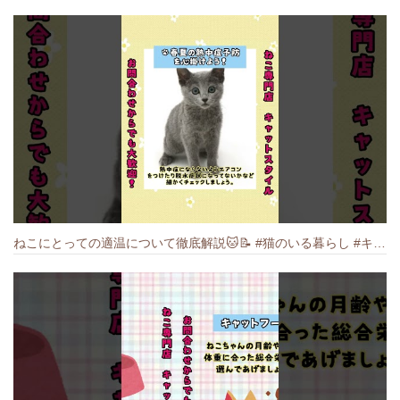
ねこにとっての適温について徹底解説🐱️📝 #猫のいる暮らし #キャットスタイル #cat #猫好きさんと繋がりたい #キャット #ねこ