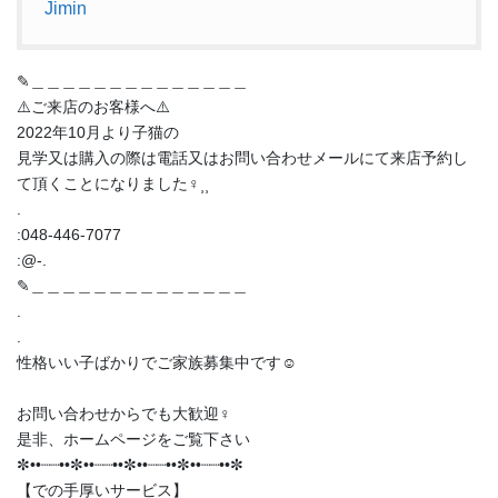
Jimin
✎︎＿＿＿＿＿＿＿＿＿＿＿＿＿＿
⚠️ご来店のお客様へ⚠️
2022年10月より子猫の
見学又は購入の際は電話又はお問い合わせメールにて来店予約し
て頂くことになりました‍♀️⸒⸒
.
:048-446-7077
:@-.
✎︎＿＿＿＿＿＿＿＿＿＿＿＿＿＿
.
.
性格いい子ばかりでご家族募集中です☺️
お問い合わせからでも大歓迎‍♀️
是非、ホームページをご覧下さい
✼••┈┈••✼••┈┈••✼••┈┈••✼••┈┈••✼
【での手厚いサービス】