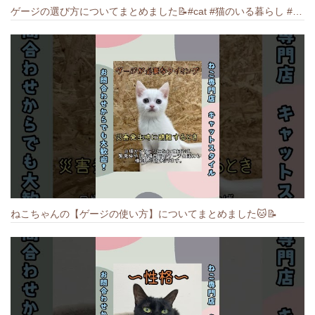
ゲージの選び方についてまとめました️📝#cat #猫のいる暮らし #ねこ #キャット #munchkin
ねこちゃんの【ゲージの使い方】についてまとめました️🐱📝