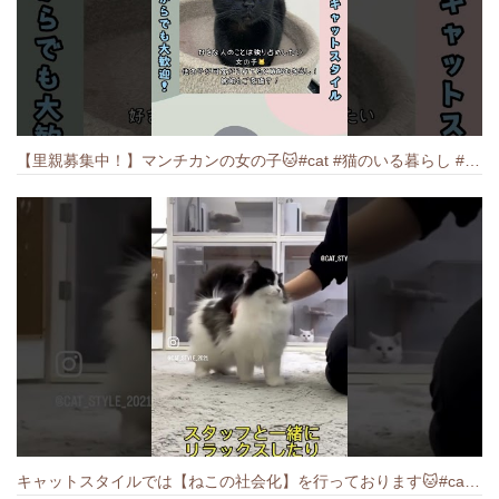
【里親募集中！】マンチカンの女の子🐱#cat #猫のいる暮らし #ねこ #munchkin #里親募集中
キャットスタイルでは【ねこの社会化】を行っております🐱#cat #catbreed #猫のいる暮らし #キャットスタイル #ねこ #ペットショップ