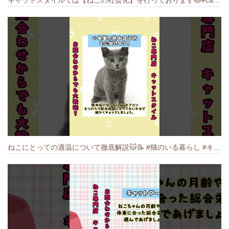
ねこにとっての適温について徹底解説🐱️📝 #猫のいる暮らし #キャットスタイル #cat #猫好きさんと繋がりたい #キャット #ねこ