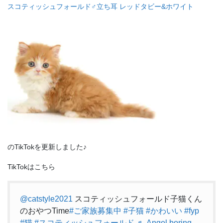
スコティッシュフォールド♂立ち耳 レッドタビー&ホワイト
のTikTokを更新しました♪
TikTokはこちら
@catstyle2021
スコティッシュフォールド子猫くん
のおやつTime
#ご家族募集中
#子猫
#かわいい
#fyp
#猫
#スコティッシュフォールド
♬ Angel boring