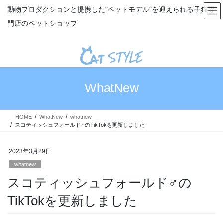
コ
ナ
動物プロダクションと提携した"ペットモデル"を迎えられる子猫専
ン
ビ
門店のペットショップ
テ
ゲ
ン
ー
ツ
シ
へ
ョ
ス
ン
キ
に
WhatNew
ッ
移
プ
動
HOME
WhatNew
whatnew
スコティッシュフォールド♂のTikTokを更新しました
2023年3月29日
whatnew
スコティッシュフォールド♂の
TikTokを更新しました