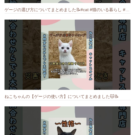
ゲージの選び方についてまとめました️📝#cat #猫のいる暮らし #ねこ #キャット #munchkin
ねこちゃんの【ゲージの使い方】についてまとめました️🐱📝