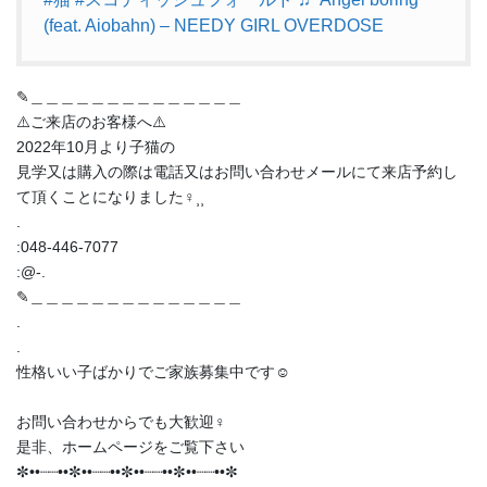
(feat. Aiobahn) – NEEDY GIRL OVERDOSE
✎︎＿＿＿＿＿＿＿＿＿＿＿＿＿＿
⚠️ご来店のお客様へ⚠️
2022年10月より子猫の
見学又は購入の際は電話又はお問い合わせメールにて来店予約し
て頂くことになりました‍♀️⸒⸒
.
:048-446-7077
:@-.
✎︎＿＿＿＿＿＿＿＿＿＿＿＿＿＿
.
.
性格いい子ばかりでご家族募集中です☺️
お問い合わせからでも大歓迎‍♀️
是非、ホームページをご覧下さい
✼••┈┈••✼••┈┈••✼••┈┈••✼••┈┈••✼