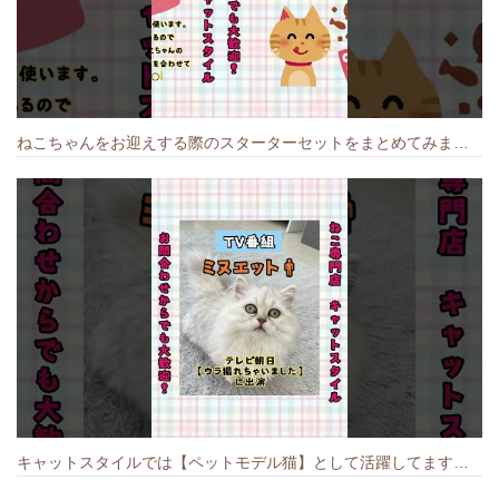
ねこちゃんをお迎えする際のスターターセットをまとめてみました🐱#cat #猫のいる暮らし #キャット #ねこ #ペットショップ #かわいい子猫 #munchkin
キャットスタイルでは【ペットモデル猫】として活躍してます🐱 #猫のいる暮らし #キャットスタイル #cat #キャット #猫好きさんと繋がりたい