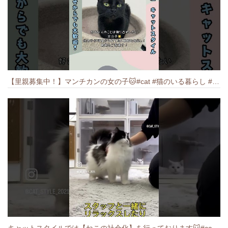
【里親募集中！】マンチカンの女の子🐱#cat #猫のいる暮らし #ねこ #munchkin #里親募集中
キャットスタイルでは【ねこの社会化】を行っております🐱#cat #catbreed #猫のいる暮らし #キャットスタイル #ねこ #ペットショップ