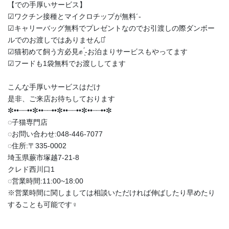
【での手厚いサービス】
︎︎︎︎☑︎ワクチン接種とマイクロチップが無料︎´-
︎︎︎︎☑︎キャリーバッグ無料でプレゼントなのでお引渡しの際ダンボー
ルでのお渡しではありません‪⋆͛
︎︎︎︎☑︎猫初めて飼う方必見✊ ̖́-お泊まりサービスもやってます
︎︎︎︎☑︎フードも1袋無料でお渡ししてます
こんな手厚いサービスはだけ
是非、ご来店お待ちしております
✼••┈┈••✼••┈┈••✼••┈┈••✼••┈┈••✼
◌子猫専門店
◌お問い合わせ:048-446-7077
◌住所:〒335-0002
埼玉県蕨市塚越7-21-8
クレド西川口1
◌営業時間:11:00~18:00
※営業時間に関しましては相談いただければ伸ばしたり早めたり
することも可能です‍♀️