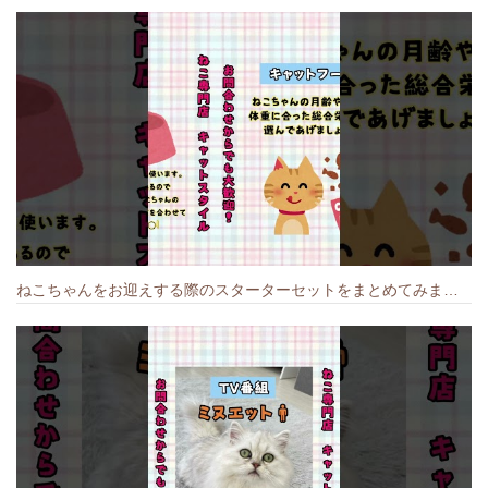
ねこちゃんをお迎えする際のスターターセットをまとめてみました🐱#cat #猫のいる暮らし #キャット #ねこ #ペットショップ #かわいい子猫 #munchkin