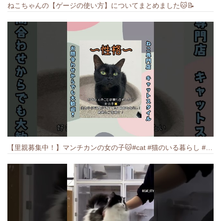
ねこちゃんの【ゲージの使い方】についてまとめました️🐱📝
【里親募集中！】マンチカンの女の子🐱#cat #猫のいる暮らし #ねこ #munchkin #里親募集中