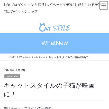
コ
ナ
動物プロダクションと提携した"ペットモデル"を迎えられる子猫専
ン
ビ
門店のペットショップ
テ
ゲ
ン
ー
ツ
シ
へ
ョ
ス
ン
キ
に
WhatNew
ッ
移
プ
動
HOME
WhatNew
whatnew
キャットスタイルの子猫が映画に！
2021年11月19日
whatnew
キャットスタイルの子猫が映画
に！
先日キャットスタイルの子猫の