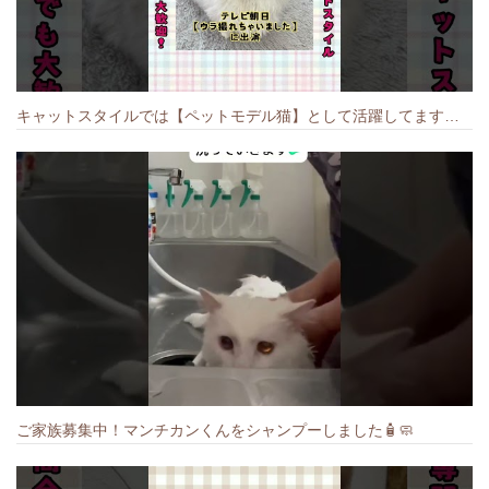
キャットスタイルでは【ペットモデル猫】として活躍してます🐱 #猫のいる暮らし #キャットスタイル #cat #キャット #猫好きさんと繋がりたい
ご家族募集中！マンチカンくんをシャンプーしました🧴🧼