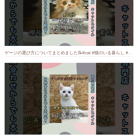
ゲージの選び方についてまとめました️📝#cat #猫のいる暮らし #ねこ #キャット #munchkin