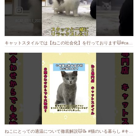
キャットスタイルでは【ねこの社会化】を行っております🐱#cat #catbreed #猫のいる暮らし #キャットスタイル #ねこ #ペットショップ
ねこにとっての適温について徹底解説🐱️📝 #猫のいる暮らし #キャットスタイル #cat #猫好きさんと繋がりたい #キャット #ねこ