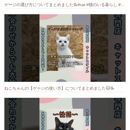
ゲージの選び方についてまとめました️📝#cat #猫のいる暮らし #ねこ #キャット #munchkin
ねこちゃんの【ゲージの使い方】についてまとめました️🐱📝