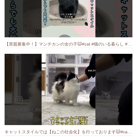
【里親募集中！】マンチカンの女の子🐱#cat #猫のいる暮らし #ねこ #munchkin #里親募集中
キャットスタイルでは【ねこの社会化】を行っております🐱#cat #catbreed #猫のいる暮らし #キャットスタイル #ねこ #ペットショップ