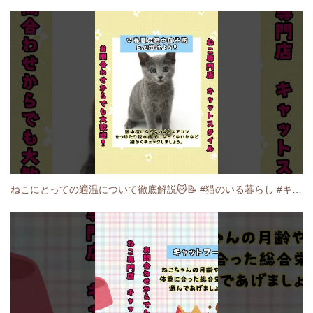
ねこにとっての適温について徹底解説🐱️📝 #猫のいる暮らし #キャットスタイル #cat #猫好きさんと繋がりたい #キャット #ねこ