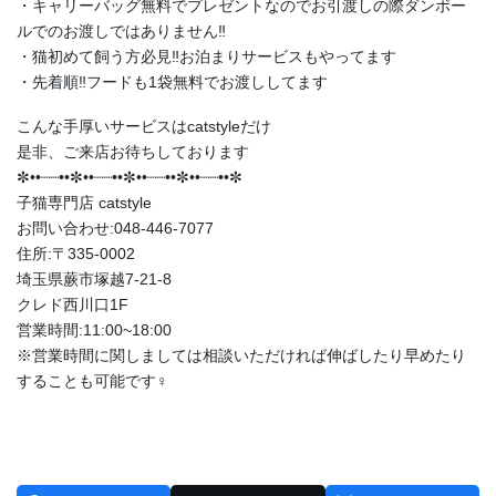
・キャリーバッグ無料でプレゼントなのでお引渡しの際ダンボー
ルでのお渡しではありません‼️
・猫初めて飼う方必見‼️お泊まりサービスもやってます
・先着順‼️フードも1袋無料でお渡ししてます
こんな手厚いサービスはcatstyleだけ
是非、ご来店お待ちしております
✼••┈┈••✼••┈┈••✼••┈┈••✼••┈┈••✼
子猫専門店 catstyle
お問い合わせ:048-446-7077
住所:〒335-0002
埼玉県蕨市塚越7-21-8
クレド西川口1F
営業時間:11:00~18:00
※営業時間に関しましては相談いただければ伸ばしたり早めたり
することも可能です‍♀️