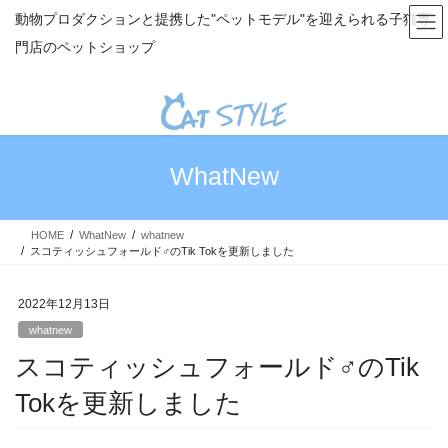
コ
ナ
動物プロダクションと提携した"ペットモデル"を迎えられる子猫専
ン
ビ
門店のペットショップ
テ
ゲ
ン
ー
ツ
シ
へ
ョ
ス
ン
キ
に
WhatNew
ッ
移
プ
動
HOME
WhatNew
whatnew
スコティッシュフォールド♂のTik Tokを更新しました
2022年12月13日
whatnew
スコティッシュフォールド♂のTik
Tokを更新しました