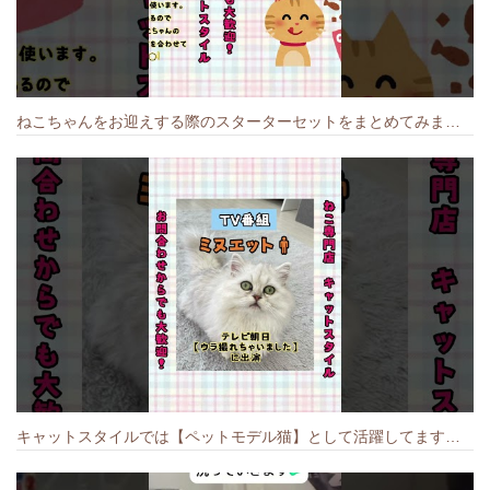
ねこちゃんをお迎えする際のスターターセットをまとめてみました🐱#cat #猫のいる暮らし #キャット #ねこ #ペットショップ #かわいい子猫 #munchkin
キャットスタイルでは【ペットモデル猫】として活躍してます🐱 #猫のいる暮らし #キャットスタイル #cat #キャット #猫好きさんと繋がりたい