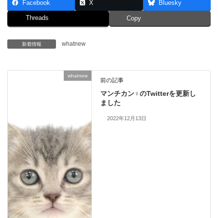
Facebook
X
Bluesky
Threads
Copy
whatnew
新着情報
whatnew
前の記事
マンチカン♀のTwitterを更新し
ました
2022年12月13日