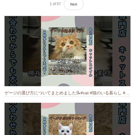
1
of
57
Next
ゲージの選び方についてまとめました️📝#cat #猫のいる暮らし #ねこ #キャット #munchkin