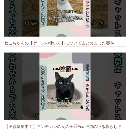
ねこちゃんの【ゲージの使い方】についてまとめました️🐱📝
【里親募集中！】マンチカンの女の子🐱#cat #猫のいる暮らし #ねこ #munchkin #里親募集中