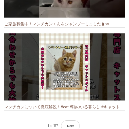
ご家族募集中！マンチカンくんをシャンプーしました🧴🧼
マンチカンについて徹底解説！#cat #猫のいる暮らし #キャット #ねこ #ペットショップ #munchkin #マンチカン
1
of
57
Next