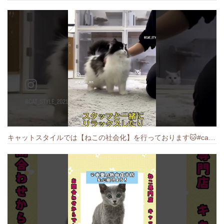
キャットスタイルでは【ねこの社会化】を行っております🐱#cat #catbreed #猫のいる暮らし #キャットスタイル #ねこ #ペットショップ