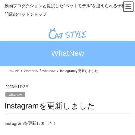
コ
ナ
動物プロダクションと提携した"ペットモデル"を迎えられる子猫専
ン
ビ
門店のペットショップ
テ
ゲ
ン
ー
ツ
シ
へ
ョ
ス
ン
キ
に
WhatNew
ッ
移
プ
動
HOME
WhatNew
whatnew
Instagramを更新しました
2023年1月2日
whatnew
Instagramを更新しました
Instagramを更新しました♪