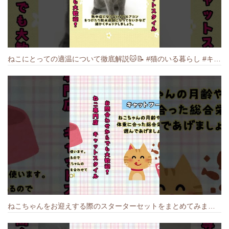
ねこにとっての適温について徹底解説🐱️📝 #猫のいる暮らし #キャットスタイル #cat #猫好きさんと繋がりたい #キャット #ねこ
ねこちゃんをお迎えする際のスターターセットをまとめてみました🐱#cat #猫のいる暮らし #キャット #ねこ #ペットショップ #かわいい子猫 #munchkin