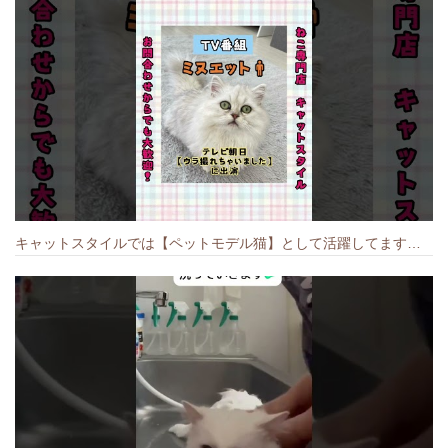
キャットスタイルでは【ペットモデル猫】として活躍してます🐱 #猫のいる暮らし #キャットスタイル #cat #キャット #猫好きさんと繋がりたい