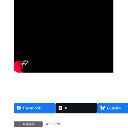
Facebook
X
Bluesky
whatnew
新着情報