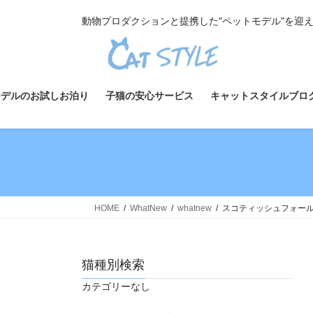
コ
ナ
動物プロダクションと提携した"ペットモデル"を迎
ン
ビ
テ
ゲ
ン
ー
ツ
シ
へ
ョ
モデルのお試しお泊り
子猫の安心サービス
キャットスタイルブロ
ス
ン
キ
に
ッ
移
プ
動
HOME
WhatNew
whatnew
スコティッシュフォールド
猫種別検索
カテゴリーなし