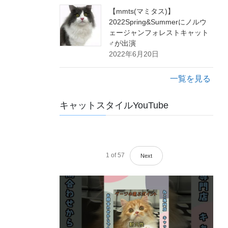
【mmts(マミタス)】
2022Spring&Summerにノルウ
ェージャンフォレストキャット
♂が出演
2022年6月20日
一覧を見る
キャットスタイルYouTube
1
of
57
Next