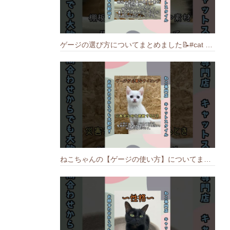
ゲージの選び方についてまとめました️📝#cat #猫のいる暮らし #ねこ #キャット #munchkin
ねこちゃんの【ゲージの使い方】についてまとめました️🐱📝