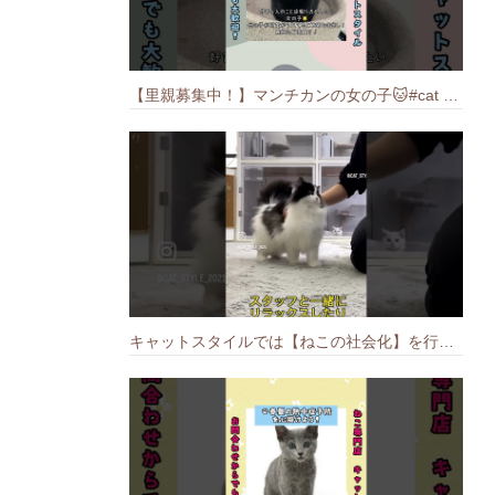
【里親募集中！】マンチカンの女の子🐱#cat #猫のいる暮らし #ねこ #munchkin #里親募集中
キャットスタイルでは【ねこの社会化】を行っております🐱#cat #catbreed #猫のいる暮らし #キャットスタイル #ねこ #ペットショップ