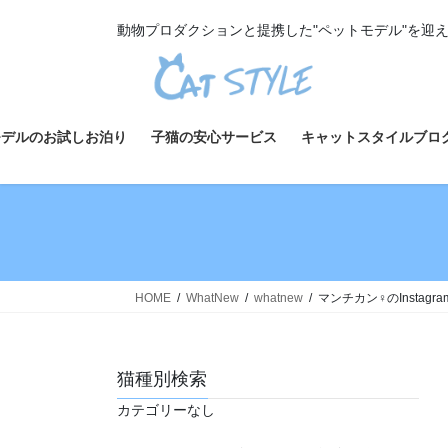
コ
ナ
動物プロダクションと提携した"ペットモデル"を迎
ン
ビ
テ
ゲ
ン
ー
ツ
シ
へ
ョ
モデルのお試しお泊り
子猫の安心サービス
キャットスタイルブロ
ス
ン
キ
に
ッ
移
プ
動
HOME
WhatNew
whatnew
マンチカン♀のInstag
猫種別検索
カテゴリーなし