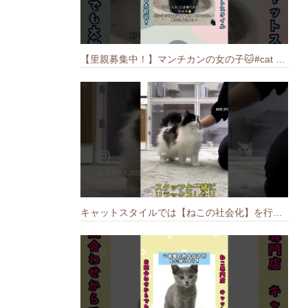
【里親募集中！】マンチカンの女の子🐱#cat #猫のいる暮らし #ねこ #munchkin #里親募集中
キャットスタイルでは【ねこの社会化】を行っております🐱#cat #catbreed #猫のいる暮らし #キャットスタイル #ねこ #ペットショップ