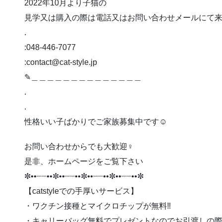
2022年10月より子猫の
見学又は購入の際は電話又はお問い合わせメールにて
.
:048-446-7077
:contact@cat-style.jp
✎︎＿＿＿＿＿＿＿＿＿＿＿＿＿＿
.
.
性格いい子ばかりでご家族募集中です☺️
お問い合わせからでも大歓迎‍♀️
是非、ホームページをご覧下さい
✼••┈┈••✼••┈┈••✼••┈┈••✼••┈┈••✼
【catstyleでの手厚いサービス】
・ワクチン接種とマイクロチップが無料‼️
・キャリーバッグ無料でプレゼントなのでお引渡しの際