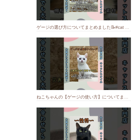
ゲージの選び方についてまとめました️📝#cat #猫のいる暮らし #ねこ #キャット #munchkin
ねこちゃんの【ゲージの使い方】についてまとめました️🐱📝