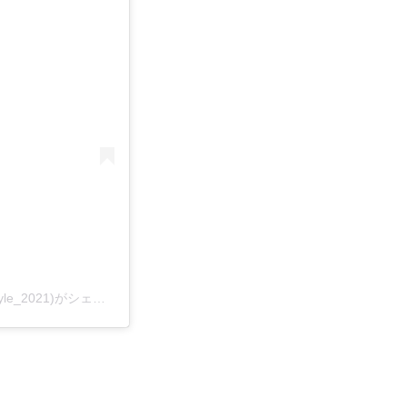
【公式】子猫専門店 catstyle （キャットスタイル）(@cat_style_2021)がシェアした投稿