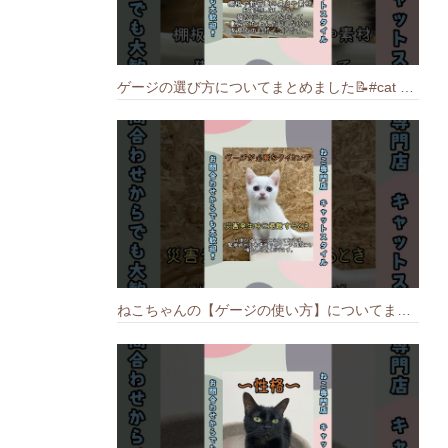
ゲージの選び方についてまとめました️📝#cat #猫のいる暮らし #ねこ #キャット #munchkin
ねこちゃんの【ゲージの使い方】についてまとめました️🐱📝