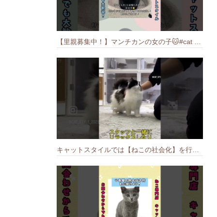
【里親募集中！】マンチカンの女の子🐱#cat #猫のいる暮らし #ねこ #munchkin #里親募集中
キャットスタイルでは【ねこの社会化】を行っております🐱#cat #catbreed #猫のいる暮らし #キャットスタイル #ねこ #ペットショップ