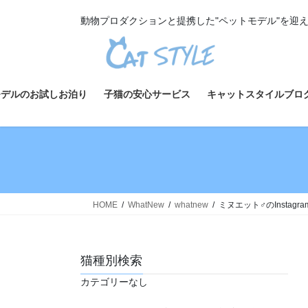
コ
ナ
動物プロダクションと提携した"ペットモデル"を迎
ン
ビ
テ
ゲ
ン
ー
ツ
シ
へ
ョ
モデルのお試しお泊り
子猫の安心サービス
キャットスタイルブロ
ス
ン
キ
に
ッ
移
プ
動
HOME
WhatNew
whatnew
ミヌエット♂のInstag
猫種別検索
カテゴリーなし