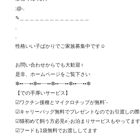
:@-.
✎︎＿＿＿＿＿＿＿＿＿＿＿＿＿＿
.
.
性格いい子ばかりでご家族募集中です☺️
お問い合わせからでも大歓迎‍♀️
是非、ホームページをご覧下さい
✼••┈┈••✼••┈┈••✼••┈┈••✼••┈┈••✼
【での手厚いサービス】
︎︎︎︎☑︎ワクチン接種とマイクロチップが無料︎´-
︎︎︎︎☑︎キャリーバッグ無料でプレゼントなのでお引渡しの
︎︎︎︎☑︎猫初めて飼う方必見✊ ̖́-お泊まりサービスもやってま
︎︎︎︎☑︎フードも1袋無料でお渡ししてます