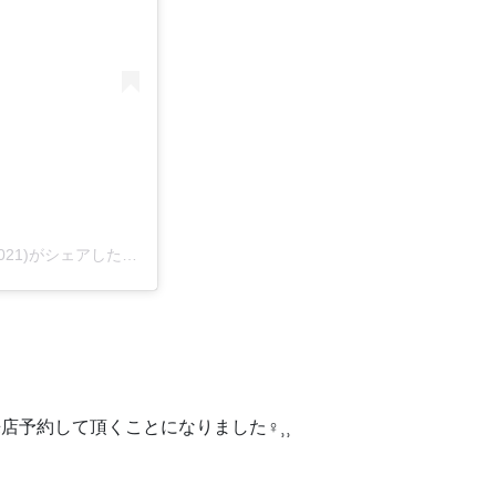
子猫専門店 キャットスタイル/ペットショップ(@cat_style_2021)がシェアした投稿
約して頂くことになりました‍♀️⸒⸒