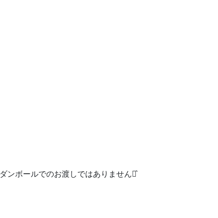
際ダンボールでのお渡しではありません‪⋆͛
す