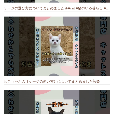
ゲージの選び方についてまとめました️📝#cat #猫のいる暮らし #ねこ #キャット #munchkin
ねこちゃんの【ゲージの使い方】についてまとめました️🐱📝