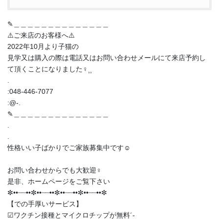
✎︎＿＿＿＿＿＿＿＿＿＿＿＿＿＿
⚠️ご来店のお客様へ⚠️
2022年10月より子猫の
見学又は購入の際は電話又はお問い合わせメールにて来店予約し
て頂くことになりました‍♀️⸒⸒
.
:048-446-7077
:@-.
✎︎＿＿＿＿＿＿＿＿＿＿＿＿＿＿
.
.
性格いい子ばかりでご家族募集中です☺️
お問い合わせからでも大歓迎‍♀️
是非、ホームページをご覧下さい
✼••┈┈••✼••┈┈••✼••┈┈••✼••┈┈••✼
【での手厚いサービス】
︎︎︎︎☑︎ワクチン接種とマイクロチップが無料︎´-