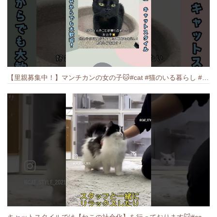
【里親募集中！】マンチカンの女の子🐱#cat #猫のいる暮らし #ねこ #munchkin #里親募集中
キャットスタイルでは【ねこの社会化】を行っております🐱#cat #catbreed #猫のいる暮らし #キャットスタイル #ねこ #ペットショップ