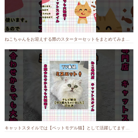
ねこちゃんをお迎えする際のスターターセットをまとめてみました🐱#cat #猫のいる暮らし #キャット #ねこ #ペットショップ #かわいい子猫 #munchkin
キャットスタイルでは【ペットモデル猫】として活躍してます🐱 #猫のいる暮らし #キャットスタイル #cat #キャット #猫好きさんと繋がりたい