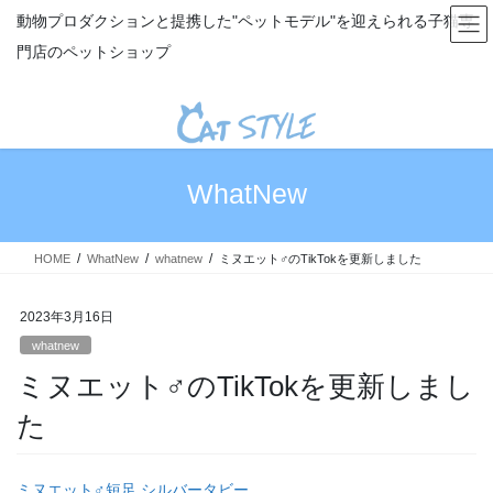
コ
ナ
動物プロダクションと提携した"ペットモデル"を迎えられる子猫専
ン
ビ
門店のペットショップ
テ
ゲ
ン
ー
ツ
シ
へ
ョ
ス
ン
キ
に
WhatNew
ッ
移
プ
動
HOME
WhatNew
whatnew
ミヌエット♂のTikTokを更新しました
2023年3月16日
whatnew
ミヌエット♂のTikTokを更新しまし
た
ミヌエット♂短足 シルバータビー