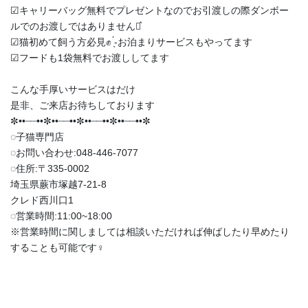
︎︎︎︎☑︎キャリーバッグ無料でプレゼントなのでお引渡しの際ダンボー
ルでのお渡しではありません‪⋆͛
︎︎︎︎☑︎猫初めて飼う方必見✊ ̖́-お泊まりサービスもやってます
︎︎︎︎☑︎フードも1袋無料でお渡ししてます
こんな手厚いサービスはだけ
是非、ご来店お待ちしております
✼••┈┈••✼••┈┈••✼••┈┈••✼••┈┈••✼
◌子猫専門店
◌お問い合わせ:048-446-7077
◌住所:〒335-0002
埼玉県蕨市塚越7-21-8
クレド西川口1
◌営業時間:11:00~18:00
※営業時間に関しましては相談いただければ伸ばしたり早めたり
することも可能です‍♀️