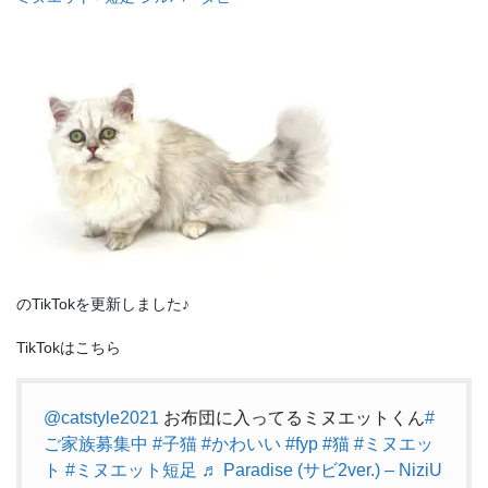
のTikTokを更新しました♪
TikTokはこちら
@catstyle2021
お布団に入ってるミヌエットくん
#
ご家族募集中
#子猫
#かわいい
#fyp
#猫
#ミヌエッ
ト
#ミヌエット短足
♬ Paradise (サビ2ver.) – NiziU