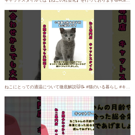
ねこにとっての適温について徹底解説🐱️📝 #猫のいる暮らし #キャットスタイル #cat #猫好きさんと繋がりたい #キャット #ねこ