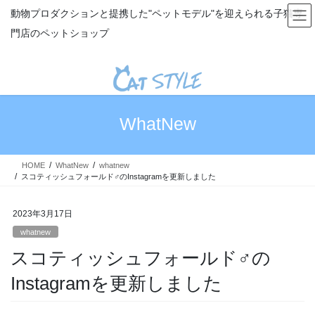
コ
ナ
動物プロダクションと提携した"ペットモデル"を迎えられる子猫専
ン
ビ
門店のペットショップ
テ
ゲ
ン
ー
ツ
シ
へ
ョ
ス
ン
キ
に
WhatNew
ッ
移
プ
動
HOME
WhatNew
whatnew
スコティッシュフォールド♂のInstagramを更新しました
2023年3月17日
whatnew
スコティッシュフォールド♂の
Instagramを更新しました