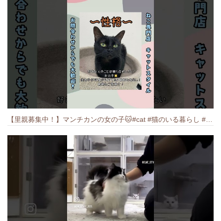
【里親募集中！】マンチカンの女の子🐱#cat #猫のいる暮らし #ねこ #munchkin #里親募集中