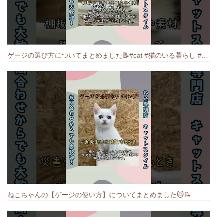
ゲージの選び方についてまとめました️📝#cat #猫のいる暮らし #ねこ #キャット #munchkin
ねこちゃんの【ゲージの使い方】についてまとめました️🐱📝