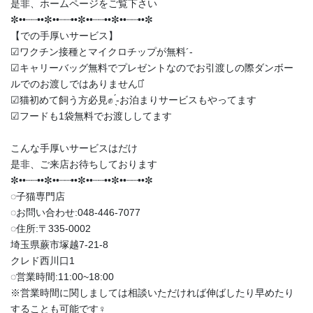
是非、ホームページをご覧下さい
✼••┈┈••✼••┈┈••✼••┈┈••✼••┈┈••✼
【での手厚いサービス】
︎︎︎︎☑︎ワクチン接種とマイクロチップが無料︎´-
︎︎︎︎☑︎キャリーバッグ無料でプレゼントなのでお引渡しの際ダンボー
ルでのお渡しではありません‪⋆͛
︎︎︎︎☑︎猫初めて飼う方必見✊ ̖́-お泊まりサービスもやってます
︎︎︎︎☑︎フードも1袋無料でお渡ししてます
こんな手厚いサービスはだけ
是非、ご来店お待ちしております
✼••┈┈••✼••┈┈••✼••┈┈••✼••┈┈••✼
◌子猫専門店
◌お問い合わせ:048-446-7077
◌住所:〒335-0002
埼玉県蕨市塚越7-21-8
クレド西川口1
◌営業時間:11:00~18:00
※営業時間に関しましては相談いただければ伸ばしたり早めたり
することも可能です‍♀️