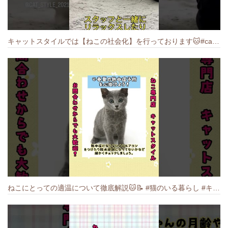
キャットスタイルでは【ねこの社会化】を行っております🐱#cat #catbreed #猫のいる暮らし #キャットスタイル #ねこ #ペットショップ
ねこにとっての適温について徹底解説🐱️📝 #猫のいる暮らし #キャットスタイル #cat #猫好きさんと繋がりたい #キャット #ねこ