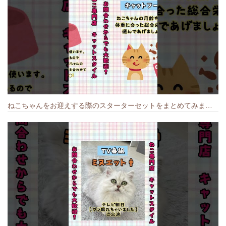
ねこちゃんをお迎えする際のスターターセットをまとめてみました🐱#cat #猫のいる暮らし #キャット #ねこ #ペットショップ #かわいい子猫 #munchkin