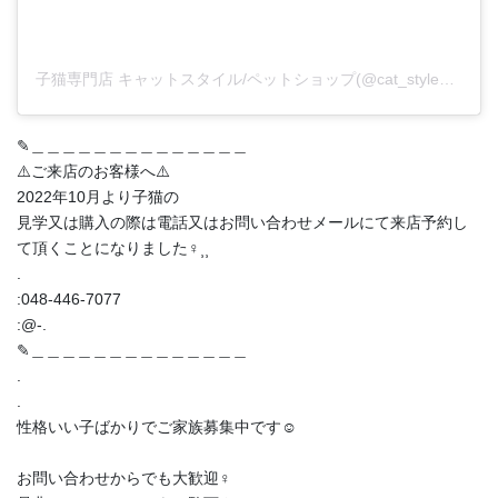
子猫専門店 キャットスタイル/ペットショップ(@cat_style_2021)がシェアした投稿
✎︎＿＿＿＿＿＿＿＿＿＿＿＿＿＿
⚠️ご来店のお客様へ⚠️
2022年10月より子猫の
見学又は購入の際は電話又はお問い合わせメールにて来店予約し
て頂くことになりました‍♀️⸒⸒
.
:048-446-7077
:@-.
✎︎＿＿＿＿＿＿＿＿＿＿＿＿＿＿
.
.
性格いい子ばかりでご家族募集中です☺️
お問い合わせからでも大歓迎‍♀️