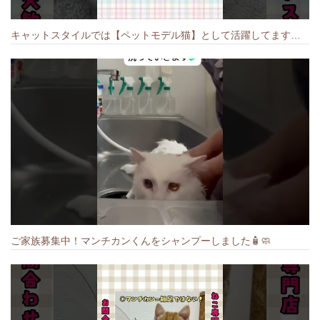
キャットスタイルでは【ペットモデル猫】として活躍してます🐱 #猫のいる暮らし #キャットスタイル #cat #キャット #猫好きさんと繋がりたい
ご家族募集中！マンチカンくんをシャンプーしました🧴🧼