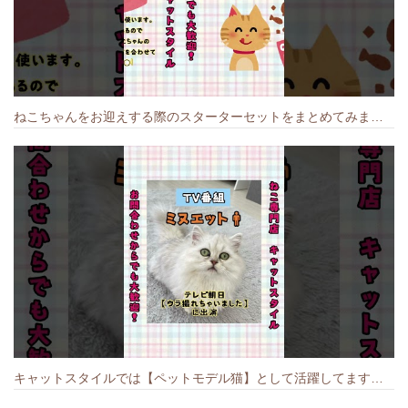
ねこちゃんをお迎えする際のスターターセットをまとめてみました🐱#cat #猫のいる暮らし #キャット #ねこ #ペットショップ #かわいい子猫 #munchkin
キャットスタイルでは【ペットモデル猫】として活躍してます🐱 #猫のいる暮らし #キャットスタイル #cat #キャット #猫好きさんと繋がりたい