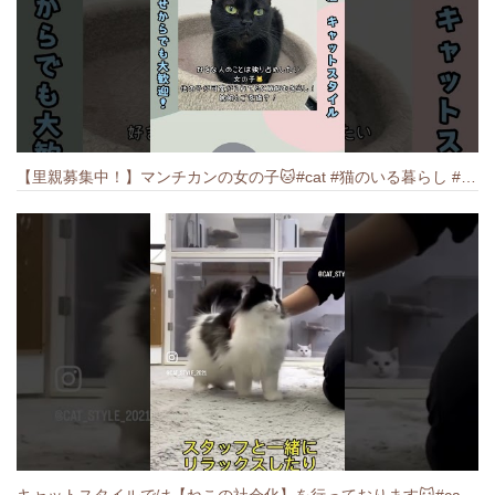
【里親募集中！】マンチカンの女の子🐱#cat #猫のいる暮らし #ねこ #munchkin #里親募集中
キャットスタイルでは【ねこの社会化】を行っております🐱#cat #catbreed #猫のいる暮らし #キャットスタイル #ねこ #ペットショップ