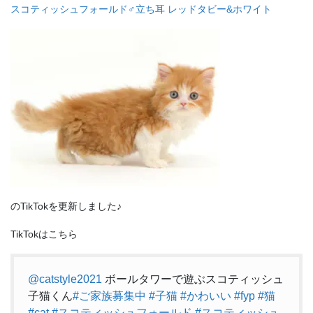
スコティッシュフォールド♂立ち耳 レッドタビー&ホワイト
のTikTokを更新しました♪
TikTokはこちら
@catstyle2021
ボールタワーで遊ぶスコティッシュ
子猫くん
#ご家族募集中
#子猫
#かわいい
#fyp
#猫
#cat
#スコティッシュフォールド
#スコティッシュ