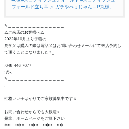
フォールド立ち耳
♬ ガチやべぇじゃん – P丸様。
✎︎＿＿＿＿＿＿＿＿＿＿＿＿＿＿
⚠️ご来店のお客様へ⚠️
2022年10月より子猫の
見学又は購入の際は電話又はお問い合わせメールにて来店予約し
て頂くことになりました‍♀️⸒⸒
.
:048-446-7077
:@-.
✎︎＿＿＿＿＿＿＿＿＿＿＿＿＿＿
.
.
性格いい子ばかりでご家族募集中です☺️
お問い合わせからでも大歓迎‍♀️
是非、ホームページをご覧下さい
✼••┈┈••✼••┈┈••✼••┈┈••✼••┈┈••✼