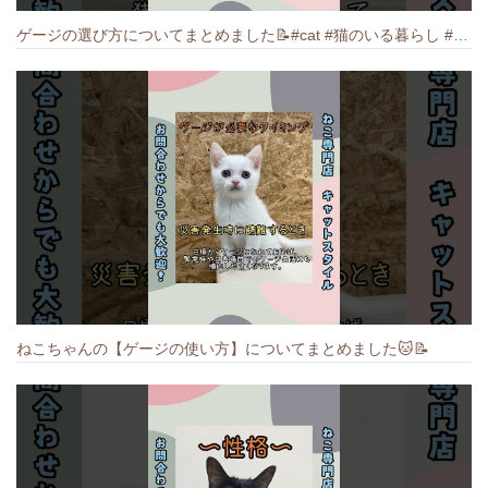
ゲージの選び方についてまとめました️📝#cat #猫のいる暮らし #ねこ #キャット #munchkin
ねこちゃんの【ゲージの使い方】についてまとめました️🐱📝