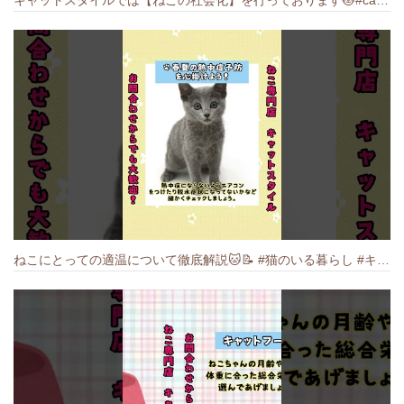
ねこにとっての適温について徹底解説🐱️📝 #猫のいる暮らし #キャットスタイル #cat #猫好きさんと繋がりたい #キャット #ねこ