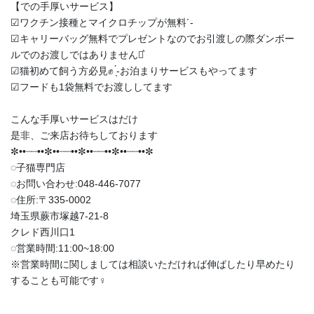
【での手厚いサービス】
︎︎︎︎☑︎ワクチン接種とマイクロチップが無料︎´-
︎︎︎︎☑︎キャリーバッグ無料でプレゼントなのでお引渡しの際ダンボー
ルでのお渡しではありません‪⋆͛
︎︎︎︎☑︎猫初めて飼う方必見✊ ̖́-お泊まりサービスもやってます
︎︎︎︎☑︎フードも1袋無料でお渡ししてます
こんな手厚いサービスはだけ
是非、ご来店お待ちしております
✼••┈┈••✼••┈┈••✼••┈┈••✼••┈┈••✼
◌子猫専門店
◌お問い合わせ:048-446-7077
◌住所:〒335-0002
埼玉県蕨市塚越7-21-8
クレド西川口1
◌営業時間:11:00~18:00
※営業時間に関しましては相談いただければ伸ばしたり早めたり
することも可能です‍♀️