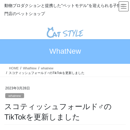
コ
ナ
動物プロダクションと提携した"ペットモデル"を迎えられる子猫専
ン
ビ
門店のペットショップ
テ
ゲ
ン
ー
ツ
シ
へ
ョ
ス
ン
キ
に
WhatNew
ッ
移
プ
動
HOME
WhatNew
whatnew
スコティッシュフォールド♂のTikTokを更新しました
2023年3月28日
whatnew
スコティッシュフォールド♂の
TikTokを更新しました