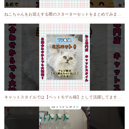
ねこちゃんをお迎えする際のスターターセットをまとめてみました🐱#cat #猫のいる暮らし #キャット #ねこ #ペットショップ #かわいい子猫 #munchkin
キャットスタイルでは【ペットモデル猫】として活躍してます🐱 #猫のいる暮らし #キャットスタイル #cat #キャット #猫好きさんと繋がりたい