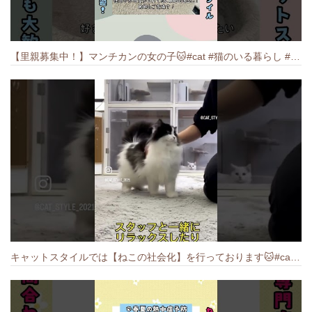
【里親募集中！】マンチカンの女の子🐱#cat #猫のいる暮らし #ねこ #munchkin #里親募集中
キャットスタイルでは【ねこの社会化】を行っております🐱#cat #catbreed #猫のいる暮らし #キャットスタイル #ねこ #ペットショップ