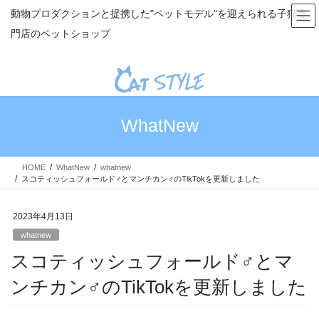
コ
ナ
動物プロダクションと提携した"ペットモデル"を迎えられる子猫専
ン
ビ
門店のペットショップ
テ
ゲ
ン
ー
ツ
シ
へ
ョ
ス
ン
キ
に
WhatNew
ッ
移
プ
動
HOME
WhatNew
whatnew
スコティッシュフォールド♂とマンチカン♂のTikTokを更新しました
2023年4月13日
whatnew
スコティッシュフォールド♂とマ
ンチカン♂のTikTokを更新しました