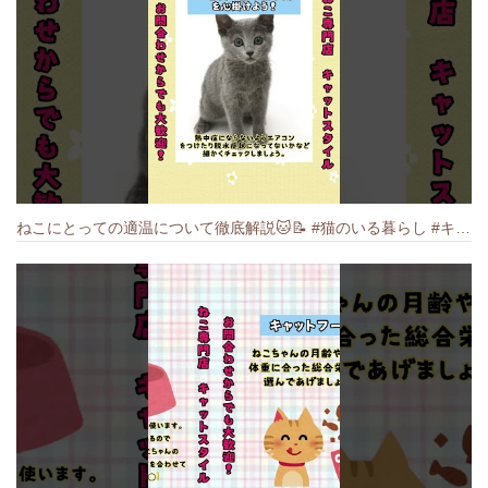
ねこにとっての適温について徹底解説🐱️📝 #猫のいる暮らし #キャットスタイル #cat #猫好きさんと繋がりたい #キャット #ねこ