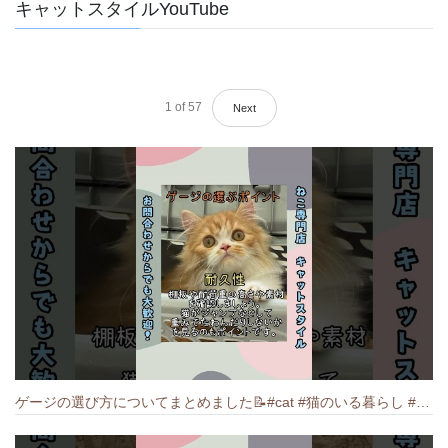
キャットスタイルYouTube
1
of
57
Next
ゲージの選び方についてまとめました️📝#cat #猫のいる暮らし #ねこ #キャット #munchkin