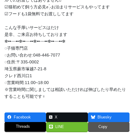
︎︎︎︎☑︎猫初めて飼う方必見✊ ̖́-お泊まりサービスもやってます
︎︎︎︎☑︎フードも1袋無料でお渡ししてます
こんな手厚いサービスはだけ
是非、ご来店お待ちしております
✼••┈┈••✼••┈┈••✼••┈┈••✼••┈┈••✼
◌子猫専門店
◌お問い合わせ:048-446-7077
◌住所:〒335-0002
埼玉県蕨市塚越7-21-8
クレド西川口1
◌営業時間:11:00~18:00
※営業時間に関しましては相談いただければ伸ばしたり早めたり
することも可能です‍♀️
Facebook
X
Bluesky
Threads
LINE
Copy