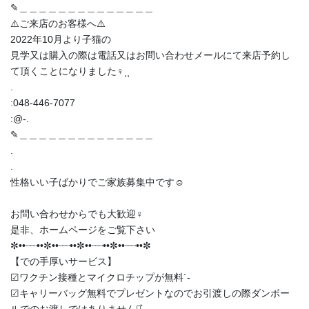
✎︎＿＿＿＿＿＿＿＿＿＿＿＿＿＿
⚠️ご来店のお客様へ⚠️
2022年10月より子猫の
見学又は購入の際は電話又はお問い合わせメールにて来店予約し
て頂くことになりました‍♀️⸒⸒
.
:048-446-7077
:@-.
✎︎＿＿＿＿＿＿＿＿＿＿＿＿＿＿
.
.
性格いい子ばかりでご家族募集中です☺️
お問い合わせからでも大歓迎‍♀️
是非、ホームページをご覧下さい
✼••┈┈••✼••┈┈••✼••┈┈••✼••┈┈••✼
【での手厚いサービス】
︎︎︎︎☑︎ワクチン接種とマイクロチップが無料︎´-
︎︎︎︎☑︎キャリーバッグ無料でプレゼントなのでお引渡しの際ダンボー
ルでのお渡しではありません‪⋆͛