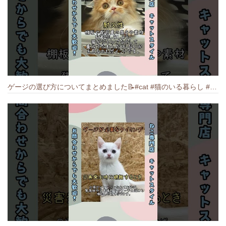
ゲージの選び方についてまとめました️📝#cat #猫のいる暮らし #ねこ #キャット #munchkin