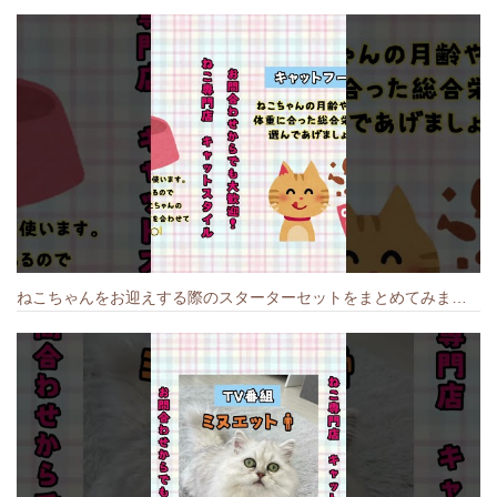
ねこちゃんをお迎えする際のスターターセットをまとめてみました🐱#cat #猫のいる暮らし #キャット #ねこ #ペットショップ #かわいい子猫 #munchkin