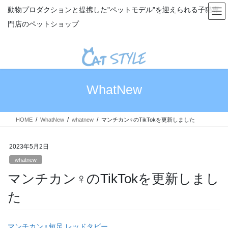
コ
ナ
動物プロダクションと提携した"ペットモデル"を迎えられる子猫専
ン
ビ
門店のペットショップ
テ
ゲ
ン
ー
ツ
シ
へ
ョ
ス
ン
キ
に
WhatNew
ッ
移
プ
動
HOME
WhatNew
whatnew
マンチカン♀のTikTokを更新しました
2023年5月2日
whatnew
マンチカン♀のTikTokを更新しまし
た
マンチカン♀短足 レッドタビー