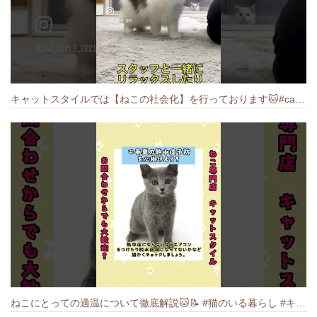
キャットスタイルでは【ねこの社会化】を行っております🐱#cat #catbreed #猫のいる暮らし #キャットスタイル #ねこ #ペットショップ
ねこにとっての適温について徹底解説🐱️📝 #猫のいる暮らし #キャットスタイル #cat #猫好きさんと繋がりたい #キャット #ねこ