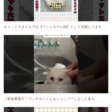
キャットスタイルでは【ペットモデル猫】として活躍してます🐱 #猫のいる暮らし #キャットスタイル #cat #キャット #猫好きさんと繋がりたい
ご家族募集中！マンチカンくんをシャンプーしました🧴🧼