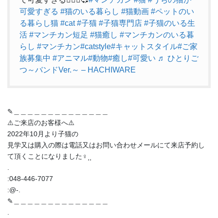
可愛すぎる
#猫のいる暮らし
#猫動画
#ペットのい
る暮らし猫
#cat
#子猫
#子猫専門店
#子猫のいる生
活
#マンチカン短足
#猫癒し
#マンチカンのいる暮
らし
#マンチカン
#catstyle
#キャットスタイル
#ご家
族募集中
#アニマル
#動物
#癒し
#可愛い
♬ ひとりご
つ～バンドVer.～ – HACHIWARE
✎︎＿＿＿＿＿＿＿＿＿＿＿＿＿＿
⚠️ご来店のお客様へ⚠️
2022年10月より子猫の
見学又は購入の際は電話又はお問い合わせメールにて来店予約し
て頂くことになりました‍♀️⸒⸒
.
:048-446-7077
:@-.
✎︎＿＿＿＿＿＿＿＿＿＿＿＿＿＿
.