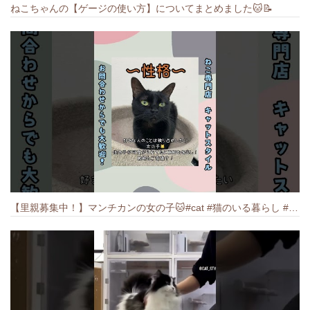
ねこちゃんの【ゲージの使い方】についてまとめました️🐱📝
【里親募集中！】マンチカンの女の子🐱#cat #猫のいる暮らし #ねこ #munchkin #里親募集中