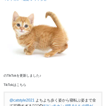
のTikTokを更新しました♪
TikTokはこちら
@catstyle2021
よちよち歩く姿から寝転ぶ姿まで全
て可愛すぎる🤦🏻‍♀️💞
#マンチカン
#猫
#うちの猫が