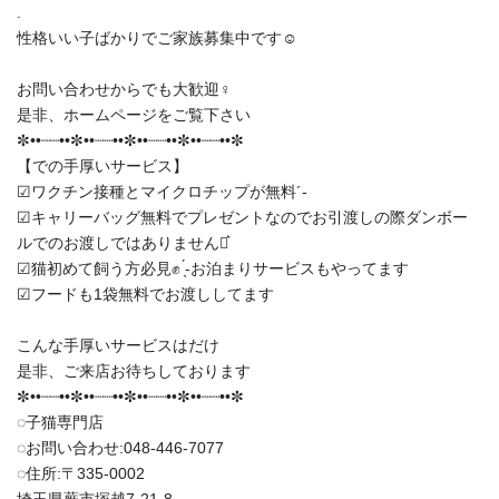
.
性格いい子ばかりでご家族募集中です☺️
お問い合わせからでも大歓迎‍♀️
是非、ホームページをご覧下さい
✼••┈┈••✼••┈┈••✼••┈┈••✼••┈┈••✼
【での手厚いサービス】
︎︎︎︎☑︎ワクチン接種とマイクロチップが無料︎´-
︎︎︎︎☑︎キャリーバッグ無料でプレゼントなのでお引渡しの際ダンボー
ルでのお渡しではありません‪⋆͛
︎︎︎︎☑︎猫初めて飼う方必見✊ ̖́-お泊まりサービスもやってます
︎︎︎︎☑︎フードも1袋無料でお渡ししてます
こんな手厚いサービスはだけ
是非、ご来店お待ちしております
✼••┈┈••✼••┈┈••✼••┈┈••✼••┈┈••✼
◌子猫専門店
◌お問い合わせ:048-446-7077
◌住所:〒335-0002