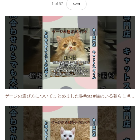
1
of
57
Next
ゲージの選び方についてまとめました️📝#cat #猫のいる暮らし #ねこ #キャット #munchkin