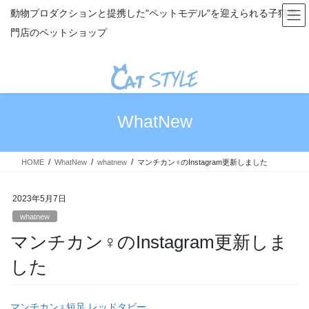
コ
ナ
動物プロダクションと提携した"ペットモデル"を迎えられる子猫専
ン
ビ
門店のペットショップ
テ
ゲ
ン
ー
ツ
シ
へ
ョ
ス
ン
キ
に
WhatNew
ッ
移
プ
動
HOME
WhatNew
whatnew
マンチカン♀のInstagram更新しました
2023年5月7日
whatnew
マンチカン♀のInstagram更新しま
した
マンチカン♀短足 レッドタビー