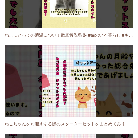
ねこにとっての適温について徹底解説🐱️📝 #猫のいる暮らし #キャットスタイル #cat #猫好きさんと繋がりたい #キャット #ねこ
ねこちゃんをお迎えする際のスターターセットをまとめてみました🐱#cat #猫のいる暮らし #キャット #ねこ #ペットショップ #かわいい子猫 #munchkin