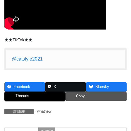
★★TikTok★★
@catstyle2021
Facebook
X
Bluesky
Threads
Copy
whatnew
新着情報
whatnew