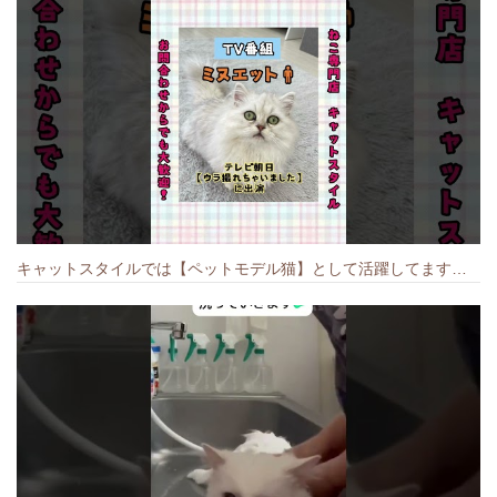
キャットスタイルでは【ペットモデル猫】として活躍してます🐱 #猫のいる暮らし #キャットスタイル #cat #キャット #猫好きさんと繋がりたい