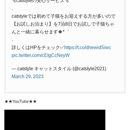
🫧catstyleの安心サービス🫧
.
catstyleでは初めて子猫をお迎えする方が多いので
【お試しお泊まり】を7泊8日でお試しで子猫ちゃ
んと一緒に暮らせます🍀*゜
.
詳しくはHPをチェック✅
https://t.co/dhewidSiwc
pic.twitter.com/cEIgCcNeyW
— catstyle キャットスタイル (@catstyle2021)
March 29, 2023
★★YouTube★★