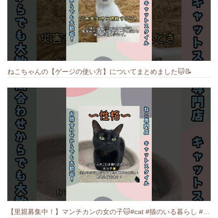
ねこちゃんの【ゲージの使い方】についてまとめました️🐱📝
【里親募集中！】マンチカンの女の子🐱#cat #猫のいる暮らし #ねこ #munchkin #里親募集中