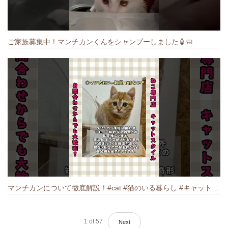
ご家族募集中！マンチカンくんをシャンプーしました🧴🧼
マンチカンについて徹底解説！#cat #猫のいる暮らし #キャット #ねこ #ペットショップ #munchkin #マンチカン
1
of
57
Next