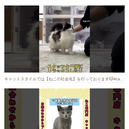
キャットスタイルでは【ねこの社会化】を行っております🐱#cat #catbreed #猫のいる暮らし #キャットスタイル #ねこ #ペットショップ