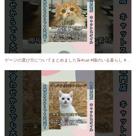
ゲージの選び方についてまとめました️📝#cat #猫のいる暮らし #ねこ #キャット #munchkin