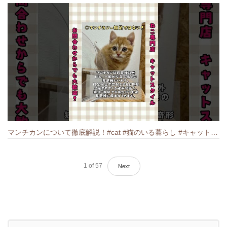
マンチカンについて徹底解説！#cat #猫のいる暮らし #キャット #ねこ #ペットショップ #munchkin #マンチカン
1
of
57
Next