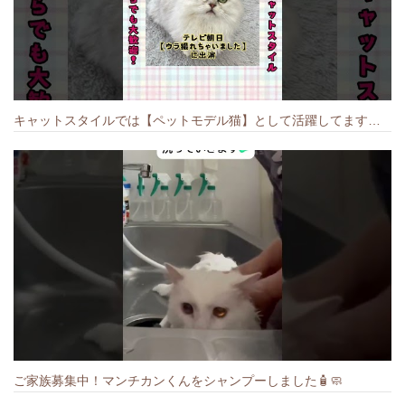
キャットスタイルでは【ペットモデル猫】として活躍してます🐱 #猫のいる暮らし #キャットスタイル #cat #キャット #猫好きさんと繋がりたい
ご家族募集中！マンチカンくんをシャンプーしました🧴🧼