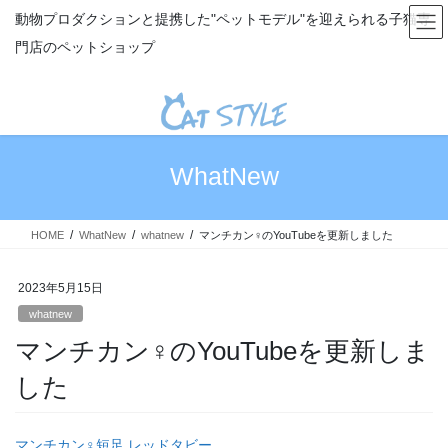
コ
ナ
動物プロダクションと提携した"ペットモデル"を迎えられる子猫専
ン
ビ
門店のペットショップ
テ
ゲ
ン
ー
ツ
シ
へ
ョ
ス
ン
キ
に
WhatNew
ッ
移
プ
動
HOME
WhatNew
whatnew
マンチカン♀のYouTubeを更新しました
2023年5月15日
whatnew
マンチカン♀のYouTubeを更新しま
した
マンチカン♀短足 レッドタビー