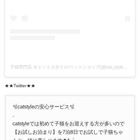
子猫専門店 キャットスタイル/ペットショップ(@cat_style_2021)がシェアした投稿
★★Twitter★★
🫧catstyleの安心サービス🫧
.
catstyleでは初めて子猫をお迎えする方が多いので
【お試しお泊まり】を7泊8日でお試しで子猫ちゃ