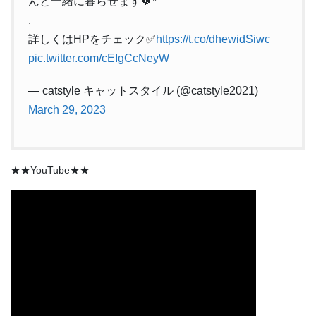
んと一緒に暮らせます🍀*゜
.
詳しくはHPをチェック✅
https://t.co/dhewidSiwc
pic.twitter.com/cEIgCcNeyW
— catstyle キャットスタイル (@catstyle2021)
March 29, 2023
★★YouTube★★