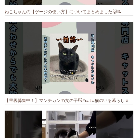
ねこちゃんの【ゲージの使い方】についてまとめました️🐱📝
【里親募集中！】マンチカンの女の子🐱#cat #猫のいる暮らし #ねこ #munchkin #里親募集中