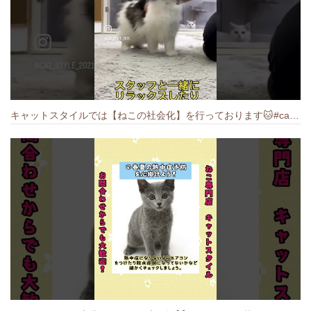
キャットスタイルでは【ねこの社会化】を行っております🐱#cat #catbreed #猫のいる暮らし #キャットスタイル #ねこ #ペットショップ