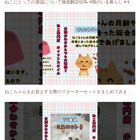
ねこにとっての適温について徹底解説🐱️📝 #猫のいる暮らし #キャットスタイル #cat #猫好きさんと繋がりたい #キャット #ねこ
ねこちゃんをお迎えする際のスターターセットをまとめてみました🐱#cat #猫のいる暮らし #キャット #ねこ #ペットショップ #かわいい子猫 #munchkin