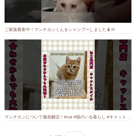
ご家族募集中！マンチカンくんをシャンプーしました🧴🧼
マンチカンについて徹底解説！#cat #猫のいる暮らし #キャット #ねこ #ペットショップ #munchkin #マンチカン