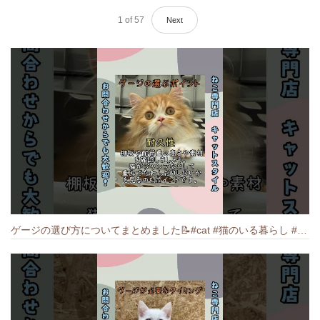
1
of
57
Next
ゲージの選び方についてまとめました️📝#cat #猫のいる暮らし #ねこ #キャット #munchkin