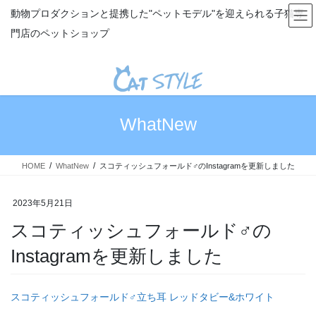
コ
ナ
動物プロダクションと提携した"ペットモデル"を迎えられる子猫専
ン
ビ
門店のペットショップ
テ
ゲ
ン
ー
ツ
シ
へ
ョ
ス
ン
キ
に
WhatNew
ッ
移
プ
動
HOME
WhatNew
スコティッシュフォールド♂のInstagramを更新しました
2023年5月21日
スコティッシュフォールド♂の
Instagramを更新しました
スコティッシュフォールド♂立ち耳 レッドタビー&ホワイト