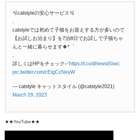
🫧catstyleの安心サービス🫧
.
catstyleでは初めて子猫をお迎えする方が多いので
【お試しお泊まり】を7泊8日でお試しで子猫ちゃ
んと一緒に暮らせます🍀*゜
.
詳しくはHPをチェック✅
https://t.co/dhewidSiwc
pic.twitter.com/cEIgCcNeyW
— catstyle キャットスタイル (@catstyle2021)
March 29, 2023
★★YouTube★★