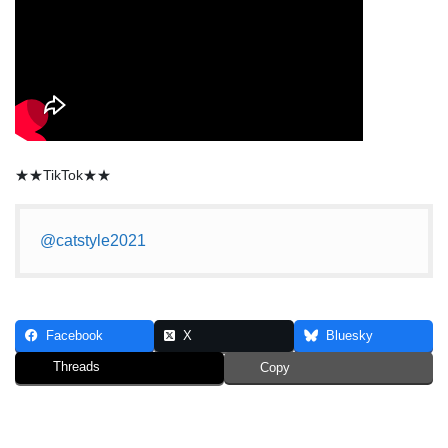
★★TikTok★★
@catstyle2021
Facebook
X
Bluesky
Threads
Copy