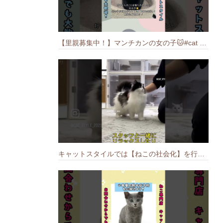
【里親募集中！】マンチカンの女の子🐱#cat #猫のいる暮らし #ねこ #munchkin #里親募集中
キャットスタイルでは【ねこの社会化】を行っております🐱#cat #catbreed #猫のいる暮らし #キャットスタイル #ねこ #ペットショップ