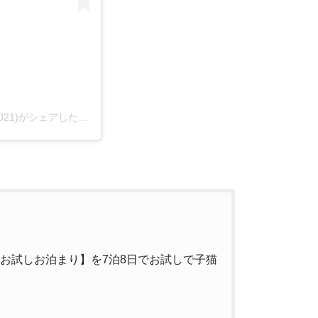
子猫専門店 キャットスタイル/ペットショップ(@cat_style_2021)がシェアした投稿
で【お試しお泊まり】を7泊8日でお試しで子猫