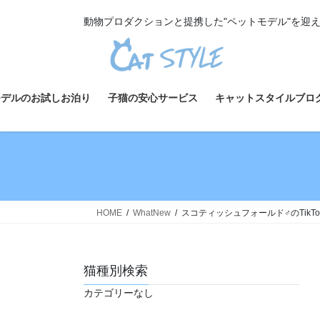
コ
ナ
動物プロダクションと提携した"ペットモデル"を迎
ン
ビ
テ
ゲ
ン
ー
ツ
シ
へ
ョ
モデルのお試しお泊り
子猫の安心サービス
キャットスタイルブロ
ス
ン
キ
に
ッ
移
プ
動
HOME
WhatNew
スコティッシュフォールド♂のTikT
猫種別検索
カテゴリーなし