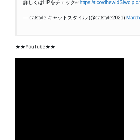
詳しくはHPをチェック✅
https://t.co/dhewidSiwc
pic
— catstyle キャットスタイル (@catstyle2021)
March
★★YouTube★★