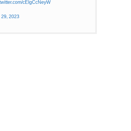
.twitter.com/cEIgCcNeyW
 29, 2023