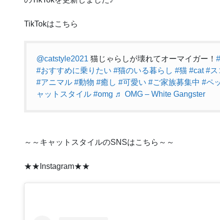
TikTokはこちら
@catstyle2021
猫じゃらしが壊れてオーマイガー！
#おすすめに乗りたい
#猫のいる暮らし
#猫
#cat
#
#アニマル
#動物
#癒し
#可愛い
#ご家族募集中
#ペ
ャットスタイル
#omg
♬ OMG – White Gangster
～～キャットスタイルのSNSはこちら～～
★★Instagram★★