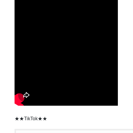
★★TikTok★★