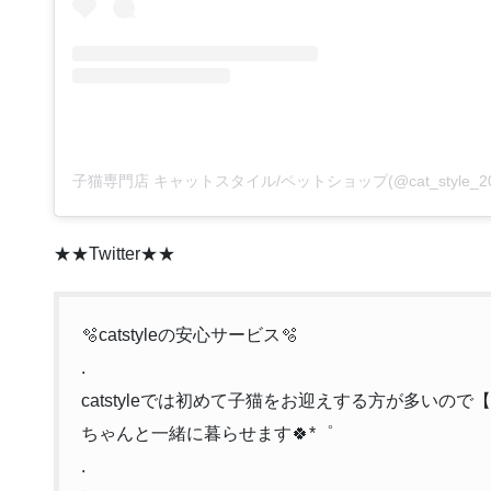
★★Twitter★★
🫧catstyleの安心サービス🫧
.
catstyleでは初めて子猫をお迎えする方が多いの
ちゃんと一緒に暮らせます🍀*゜
.