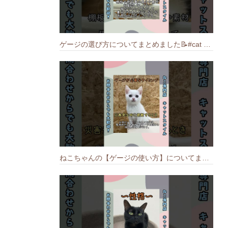
ゲージの選び方についてまとめました️📝#cat #猫のいる暮らし #ねこ #キャット #munchkin
ねこちゃんの【ゲージの使い方】についてまとめました️🐱📝