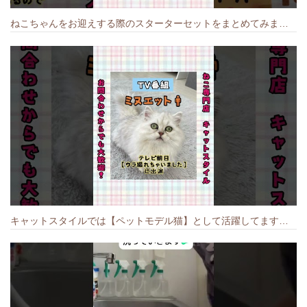
ねこちゃんをお迎えする際のスターターセットをまとめてみました🐱#cat #猫のいる暮らし #キャット #ねこ #ペットショップ #かわいい子猫 #munchkin
キャットスタイルでは【ペットモデル猫】として活躍してます🐱 #猫のいる暮らし #キャットスタイル #cat #キャット #猫好きさんと繋がりたい