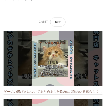
1
of
57
Next
ゲージの選び方についてまとめました️📝#cat #猫のいる暮らし #ねこ #キャット #munchkin