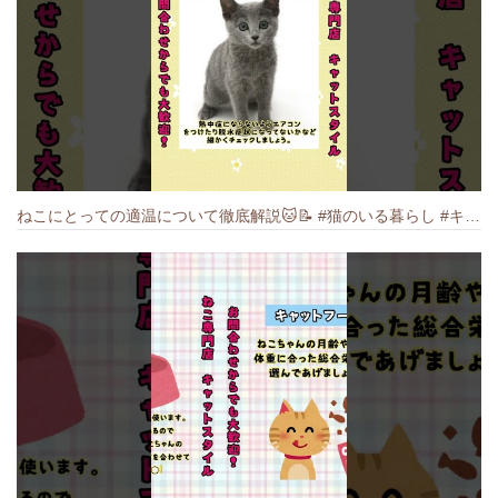
ねこにとっての適温について徹底解説🐱️📝 #猫のいる暮らし #キャットスタイル #cat #猫好きさんと繋がりたい #キャット #ねこ