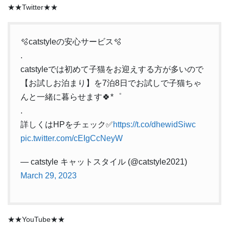
★★Twitter★★
🫧catstyleの安心サービス🫧
.
catstyleでは初めて子猫をお迎えする方が多いので
【お試しお泊まり】を7泊8日でお試しで子猫ちゃ
んと一緒に暮らせます🍀*゜
.
詳しくはHPをチェック✅
https://t.co/dhewidSiwc
pic.twitter.com/cEIgCcNeyW
— catstyle キャットスタイル (@catstyle2021)
March 29, 2023
★★YouTube★★