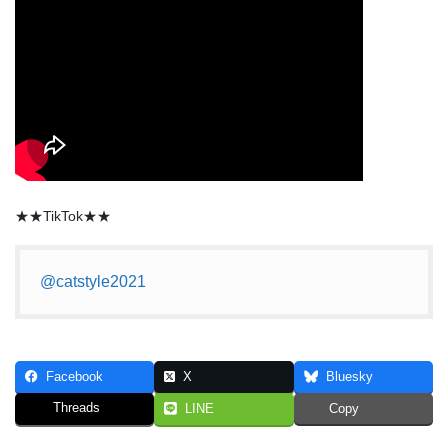
★★TikTok★★
@catstyle2021
Facebook
X
Bluesky
Threads
LINE
Copy