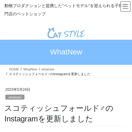
コ
ナ
動物プロダクションと提携した"ペットモデル"を迎えられる子猫専
ン
ビ
門店のペットショップ
テ
ゲ
ン
ー
ツ
シ
へ
ョ
ス
ン
キ
に
WhatNew
ッ
移
プ
動
HOME
WhatNew
whatnew
スコティッシュフォールド♂のInstagramを更新しました
2023年5月24日
whatnew
スコティッシュフォールド♂の
Instagramを更新しました