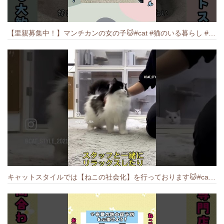
【里親募集中！】マンチカンの女の子🐱#cat #猫のいる暮らし #ねこ #munchkin #里親募集中
キャットスタイルでは【ねこの社会化】を行っております🐱#cat #catbreed #猫のいる暮らし #キャットスタイル #ねこ #ペットショップ