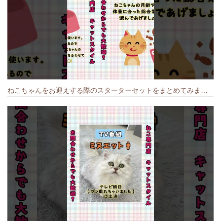
ねこちゃんをお迎えする際のスターターセットをまとめてみました🐱#cat #猫のいる暮らし #キャット #ねこ #ペットショップ #かわいい子猫 #munchkin