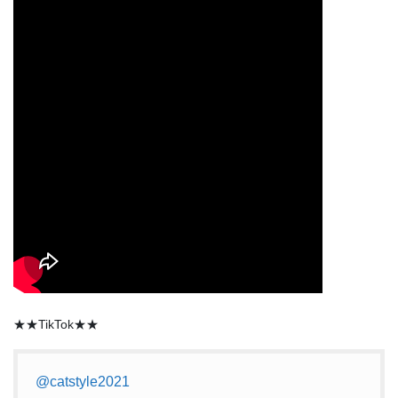
★★TikTok★★
@catstyle2021