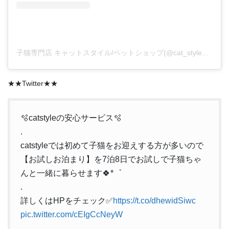
子猫専門店 キャットスタイル/ペットショップ(@cat_style_2021)がシェアした投稿
★★Twitter★★
🫧catstyleの安心サービス🫧
.
catstyleでは初めて子猫をお迎えする方が多いので
【お試しお泊まり】を7泊8日でお試しで子猫ちゃ
んと一緒に暮らせます🍀*゜
.
詳しくはHPをチェック✅
https://t.co/dhewidSiwc
pic.twitter.com/cEIgCcNeyW