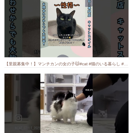
【里親募集中！】マンチカンの女の子🐱#cat #猫のいる暮らし #ねこ #munchkin #里親募集中