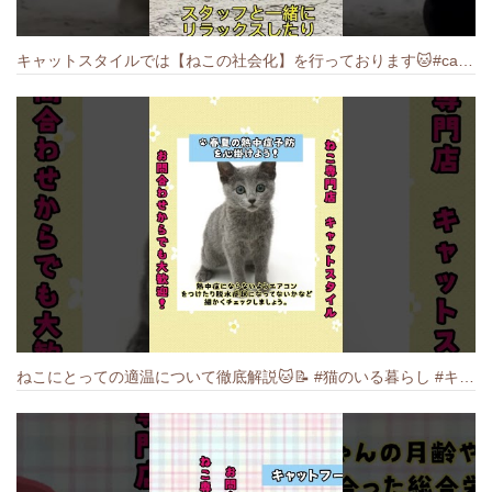
キャットスタイルでは【ねこの社会化】を行っております🐱#cat #catbreed #猫のいる暮らし #キャットスタイル #ねこ #ペットショップ
ねこにとっての適温について徹底解説🐱️📝 #猫のいる暮らし #キャットスタイル #cat #猫好きさんと繋がりたい #キャット #ねこ