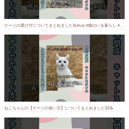
ゲージの選び方についてまとめました️📝#cat #猫のいる暮らし #ねこ #キャット #munchkin
ねこちゃんの【ゲージの使い方】についてまとめました️🐱📝