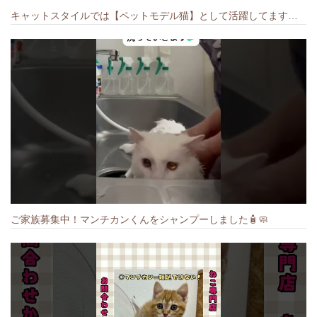
キャットスタイルでは【ペットモデル猫】として活躍してます🐱 #猫のいる暮らし #キャットスタイル #cat #キャット #猫好きさんと繋がりたい
ご家族募集中！マンチカンくんをシャンプーしました🧴🧼