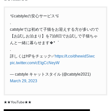
🫧catstyleの安心サービス🫧
.
catstyleでは初めて子猫をお迎えする方が多いので
【お試しお泊まり】を7泊8日でお試しで子猫ちゃ
んと一緒に暮らせます🍀*゜
.
詳しくはHPをチェック✅
https://t.co/dhewidSiwc
pic.twitter.com/cEIgCcNeyW
— catstyle キャットスタイル (@catstyle2021)
March 29, 2023
★★YouTube★★