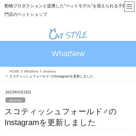
コ
ナ
動物プロダクションと提携した"ペットモデル"を迎えられる子猫専
ン
ビ
門店のペットショップ
テ
ゲ
ン
ー
ツ
シ
へ
ョ
ス
ン
キ
に
WhatNew
ッ
移
プ
動
HOME
WhatNew
whatnew
スコティッシュフォールド♂のInstagramを更新しました
2023年5月29日
whatnew
スコティッシュフォールド♂の
Instagramを更新しました