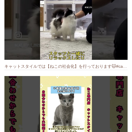
キャットスタイルでは【ねこの社会化】を行っております🐱#cat #catbreed #猫のいる暮らし #キャットスタイル #ねこ #ペットショップ