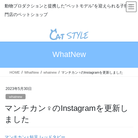
コ
ナ
動物プロダクションと提携した"ペットモデル"を迎えられる子猫専
ン
ビ
門店のペットショップ
テ
ゲ
ン
ー
ツ
シ
へ
ョ
ス
ン
キ
に
WhatNew
ッ
移
プ
動
HOME
WhatNew
whatnew
マンチカン♀のInstagramを更新しました
2023年5月30日
whatnew
マンチカン♀のInstagramを更新し
ました
マンチカン♀短足 レッドタビー