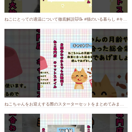
ねこにとっての適温について徹底解説🐱️📝 #猫のいる暮らし #キャットスタイル #cat #猫好きさんと繋がりたい #キャット #ねこ
ねこちゃんをお迎えする際のスターターセットをまとめてみました🐱#cat #猫のいる暮らし #キャット #ねこ #ペットショップ #かわいい子猫 #munchkin