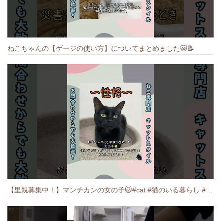
ねこちゃんの【ゲージの使い方】についてまとめました️🐱📝
【里親募集中！】マンチカンの女の子🐱#cat #猫のいる暮らし #ねこ #munchkin #里親募集中