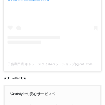
子猫専門店 キャットスタイル/ペットショップ(@cat_style_2021)がシェアした投稿
★★Twitter★★
🫧catstyleの安心サービス🫧
.