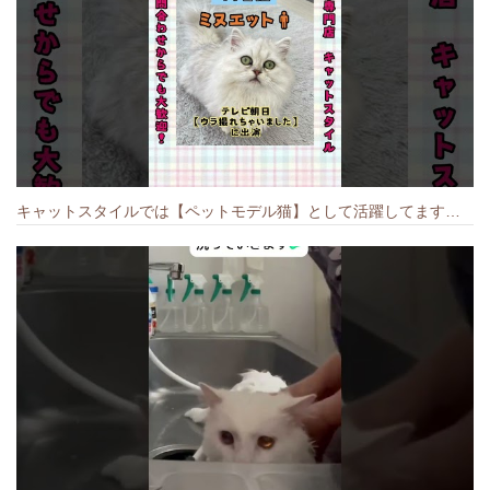
キャットスタイルでは【ペットモデル猫】として活躍してます🐱 #猫のいる暮らし #キャットスタイル #cat #キャット #猫好きさんと繋がりたい