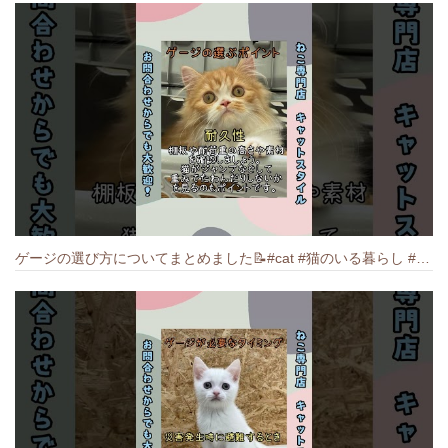
ゲージの選び方についてまとめました️📝#cat #猫のいる暮らし #ねこ #キャット #munchkin