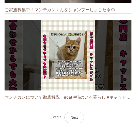
ご家族募集中！マンチカンくんをシャンプーしました🧴🧼
マンチカンについて徹底解説！#cat #猫のいる暮らし #キャット #ねこ #ペットショップ #munchkin #マンチカン
1
of
57
Next