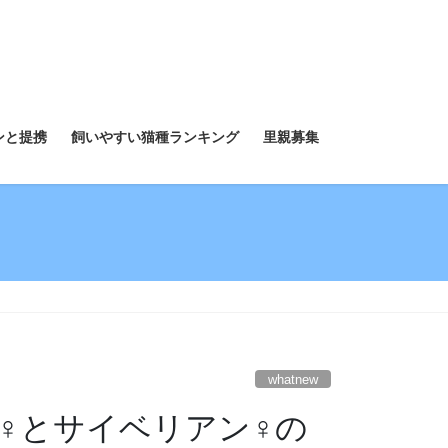
ンと提携
飼いやすい猫種ランキング
里親募集
whatnew
♀とサイベリアン♀の