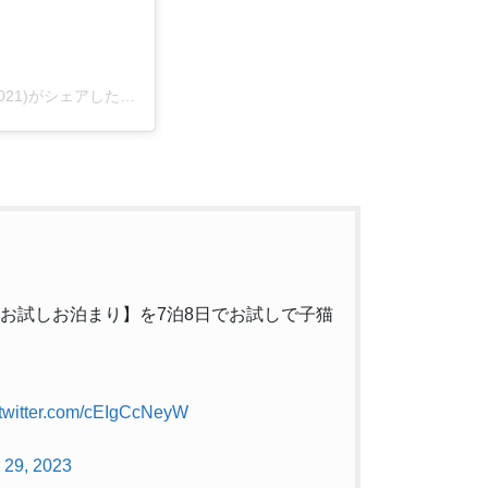
子猫専門店 キャットスタイル/ペットショップ(@cat_style_2021)がシェアした投稿
で【お試しお泊まり】を7泊8日でお試しで子猫
.twitter.com/cEIgCcNeyW
 29, 2023