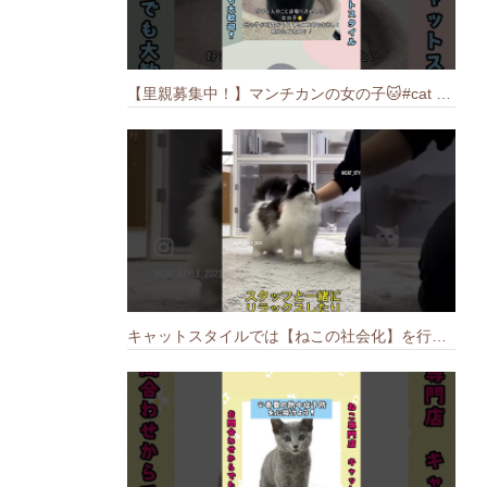
【里親募集中！】マンチカンの女の子🐱#cat #猫のいる暮らし #ねこ #munchkin #里親募集中
キャットスタイルでは【ねこの社会化】を行っております🐱#cat #catbreed #猫のいる暮らし #キャットスタイル #ねこ #ペットショップ