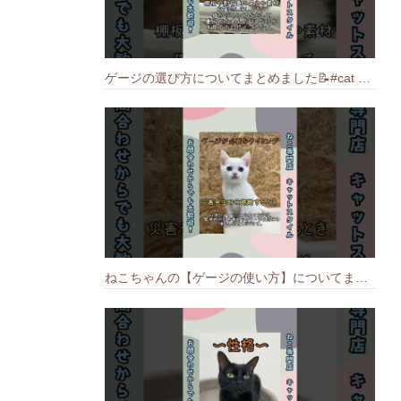
ゲージの選び方についてまとめました️📝#cat #猫のいる暮らし #ねこ #キャット #munchkin
ねこちゃんの【ゲージの使い方】についてまとめました️🐱📝