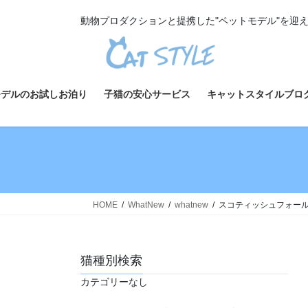
コ
ナ
動物プロダクションと提携した"ペットモデル"を迎
ン
ビ
テ
ゲ
ン
ー
ツ
シ
へ
ョ
モデルのお試しお泊り
子猫の安心サービス
キャットスタイルブロ
ス
ン
キ
に
ッ
移
プ
動
HOME
WhatNew
whatnew
スコティッシュフォールド
猫種別検索
カテゴリーなし