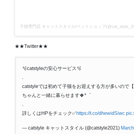
★★Twitter★★
🫧catstyleの安心サービス🫧
.
catstyleでは初めて子猫をお迎えする方が多いの
ちゃんと一緒に暮らせます🍀*゜
.
詳しくはHPをチェック✅
https://t.co/dhewidSiwc
pic
— catstyle キャットスタイル (@catstyle2021)
March