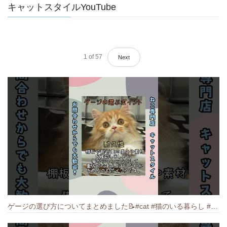
キャットスタイルYouTube
1
of
57
Next
ゲージの選び方についてまとめました️📝#cat #猫のいる暮らし #ねこ #キャット #munchkin