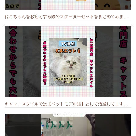
ねこちゃんをお迎えする際のスターターセットをまとめてみました🐱#cat #猫のいる暮らし #キャット #ねこ #ペットショップ #かわいい子猫 #munchkin
キャットスタイルでは【ペットモデル猫】として活躍してます🐱 #猫のいる暮らし #キャットスタイル #cat #キャット #猫好きさんと繋がりたい