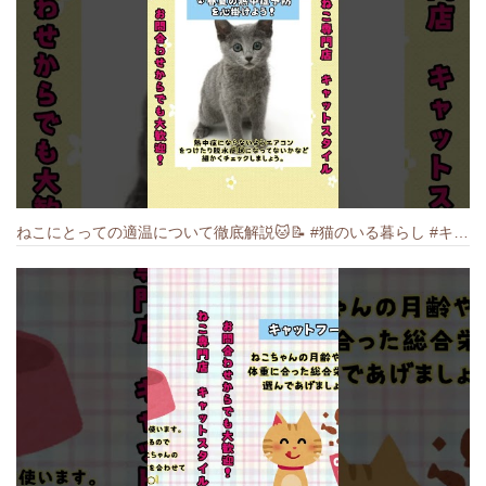
ねこにとっての適温について徹底解説🐱️📝 #猫のいる暮らし #キャットスタイル #cat #猫好きさんと繋がりたい #キャット #ねこ