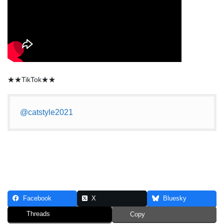
★★TikTok★★
@catstyle2021
Facebook
X
Bluesky
Threads
Copy