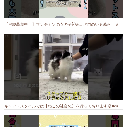
【里親募集中！】マンチカンの女の子🐱#cat #猫のいる暮らし #ねこ #munchkin #里親募集中
キャットスタイルでは【ねこの社会化】を行っております🐱#cat #catbreed #猫のいる暮らし #キャットスタイル #ねこ #ペットショップ