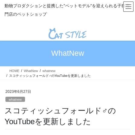
コ
ナ
動物プロダクションと提携した"ペットモデル"を迎えられる子猫専
ン
ビ
門店のペットショップ
テ
ゲ
ン
ー
ツ
シ
へ
ョ
ス
ン
キ
に
WhatNew
ッ
移
プ
動
HOME
WhatNew
whatnew
スコティッシュフォールド♂のYouTubeを更新しました
2023年6月27日
whatnew
スコティッシュフォールド♂の
YouTubeを更新しました