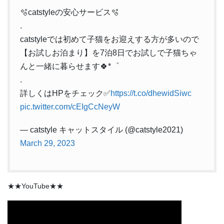
🫧catstyleの安心サービス🫧
.
catstyleでは初めて子猫をお迎えする方が多いので
【お試しお泊まり】を7泊8日でお試しで子猫ちゃ
んと一緒に暮らせます🍀*゜
.
詳しくはHPをチェック✅
https://t.co/dhewidSiwc
pic.twitter.com/cEIgCcNeyW
— catstyle キャットスタイル (@catstyle2021)
March 29, 2023
★★YouTube★★