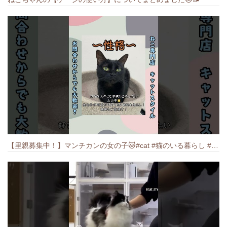
【里親募集中！】マンチカンの女の子🐱#cat #猫のいる暮らし #ねこ #munchkin #里親募集中