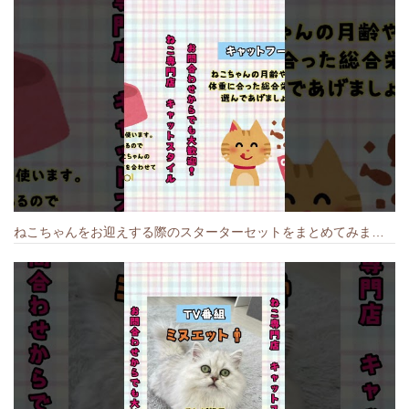
ねこちゃんをお迎えする際のスターターセットをまとめてみました🐱#cat #猫のいる暮らし #キャット #ねこ #ペットショップ #かわいい子猫 #munchkin