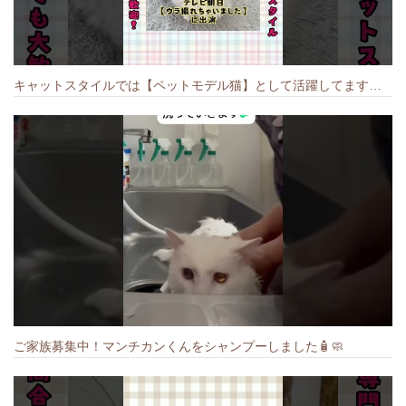
キャットスタイルでは【ペットモデル猫】として活躍してます🐱 #猫のいる暮らし #キャットスタイル #cat #キャット #猫好きさんと繋がりたい
ご家族募集中！マンチカンくんをシャンプーしました🧴🧼