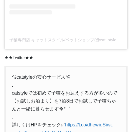
子猫専門店 キャットスタイル/ペットショップ(@cat_style_2021)がシェアした投稿
★★Twitter★★
🫧catstyleの安心サービス🫧
.
catstyleでは初めて子猫をお迎えする方が多いので
【お試しお泊まり】を7泊8日でお試しで子猫ちゃ
んと一緒に暮らせます🍀*゜
.
詳しくはHPをチェック✅
https://t.co/dhewidSiwc