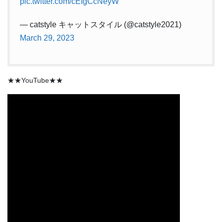
pic.twitter.com/cEIgCcNeyW
— catstyle キャットスタイル (@catstyle2021)
March 29, 2023
★★YouTube★★