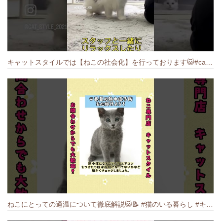
キャットスタイルでは【ねこの社会化】を行っております🐱#cat #catbreed #猫のいる暮らし #キャットスタイル #ねこ #ペットショップ
ねこにとっての適温について徹底解説🐱️📝 #猫のいる暮らし #キャットスタイル #cat #猫好きさんと繋がりたい #キャット #ねこ