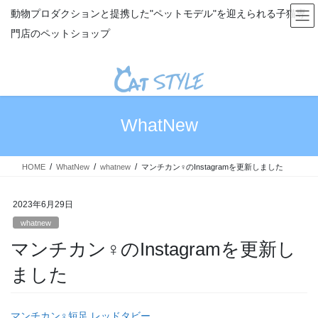
コ
ナ
動物プロダクションと提携した"ペットモデル"を迎えられる子猫専
ン
ビ
門店のペットショップ
テ
ゲ
ン
ー
ツ
シ
へ
ョ
ス
ン
キ
に
WhatNew
ッ
移
プ
動
HOME
WhatNew
whatnew
マンチカン♀のInstagramを更新しました
2023年6月29日
whatnew
マンチカン♀のInstagramを更新し
ました
マンチカン♀短足 レッドタビー