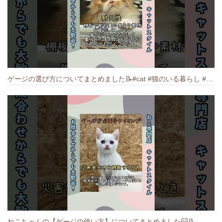
ゲージの選び方についてまとめました️📝#cat #猫のいる暮らし #ねこ #キャット #munchkin
ねこちゃんの【ゲージの使い方】についてまとめました️🐱📝