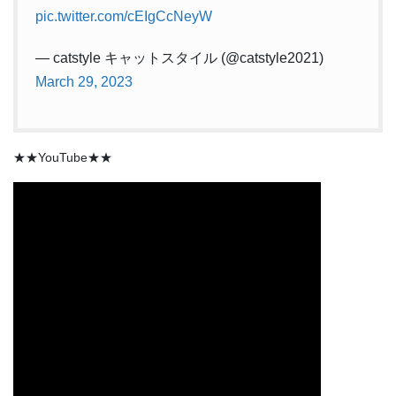
pic.twitter.com/cEIgCcNeyW
— catstyle キャットスタイル (@catstyle2021)
March 29, 2023
★★YouTube★★