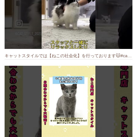
キャットスタイルでは【ねこの社会化】を行っております🐱#cat #catbreed #猫のいる暮らし #キャットスタイル #ねこ #ペットショップ