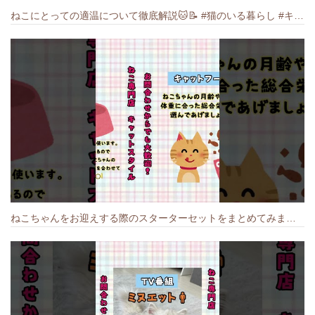
ねこにとっての適温について徹底解説🐱️📝 #猫のいる暮らし #キャットスタイル #cat #猫好きさんと繋がりたい #キャット #ねこ
ねこちゃんをお迎えする際のスターターセットをまとめてみました🐱#cat #猫のいる暮らし #キャット #ねこ #ペットショップ #かわいい子猫 #munchkin