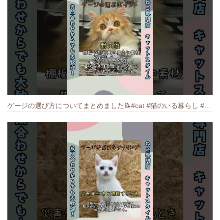
ゲージの選び方についてまとめました️📝#cat #猫のいる暮らし #ねこ #キャット #munchkin