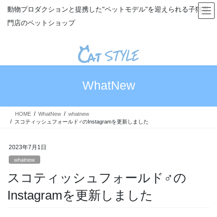
コ
ナ
動物プロダクションと提携した"ペットモデル"を迎えられる子猫専
ン
ビ
門店のペットショップ
テ
ゲ
ン
ー
ツ
シ
へ
ョ
ス
ン
キ
に
WhatNew
ッ
移
プ
動
HOME
WhatNew
whatnew
スコティッシュフォールド♂のInstagramを更新しました
2023年7月1日
whatnew
スコティッシュフォールド♂の
Instagramを更新しました