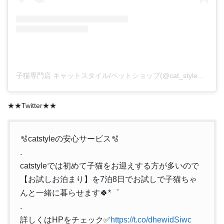
子猫専門店 キャットスタイル/ペットショップ(@cat_style_2021)がシェアした投稿
★★Twitter★★
🫧catstyleの安心サービス🫧
.
catstyleでは初めて子猫をお迎えする方が多いので
【お試しお泊まり】を7泊8日でお試しで子猫ちゃ
んと一緒に暮らせます🍀*゜
.
詳しくはHPをチェック✅
https://t.co/dhewidSiwc