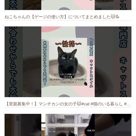
ねこちゃんの【ゲージの使い方】についてまとめました️🐱📝
【里親募集中！】マンチカンの女の子🐱#cat #猫のいる暮らし #ねこ #munchkin #里親募集中