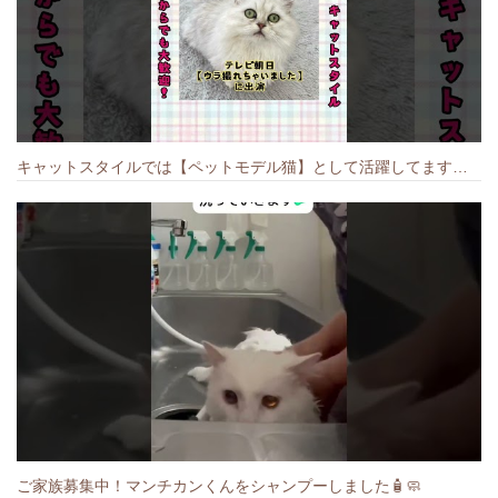
キャットスタイルでは【ペットモデル猫】として活躍してます🐱 #猫のいる暮らし #キャットスタイル #cat #キャット #猫好きさんと繋がりたい
ご家族募集中！マンチカンくんをシャンプーしました🧴🧼