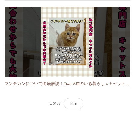
マンチカンについて徹底解説！#cat #猫のいる暮らし #キャット #ねこ #ペットショップ #munchkin #マンチカン
1
of
57
Next