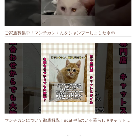
ご家族募集中！マンチカンくんをシャンプーしました🧴🧼
マンチカンについて徹底解説！#cat #猫のいる暮らし #キャット #ねこ #ペットショップ #munchkin #マンチカン