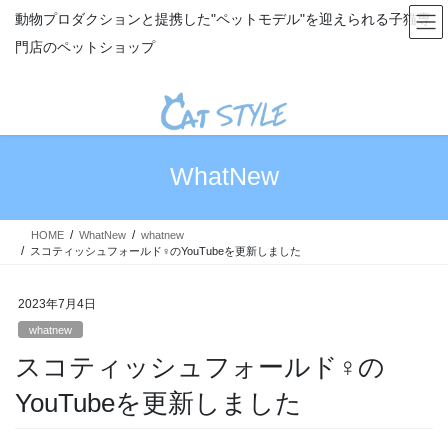
コ
ナ
動物プロダクションと提携した"ペットモデル"を迎えられる子猫専
ン
ビ
門店のペットショップ
テ
ゲ
ン
ー
ツ
シ
へ
ョ
ス
ン
キ
に
WhatNew
ッ
移
プ
動
HOME
WhatNew
whatnew
スコティッシュフォールド♀のYouTubeを更新しました
2023年7月4日
whatnew
スコティッシュフォールド♀の
YouTubeを更新しました