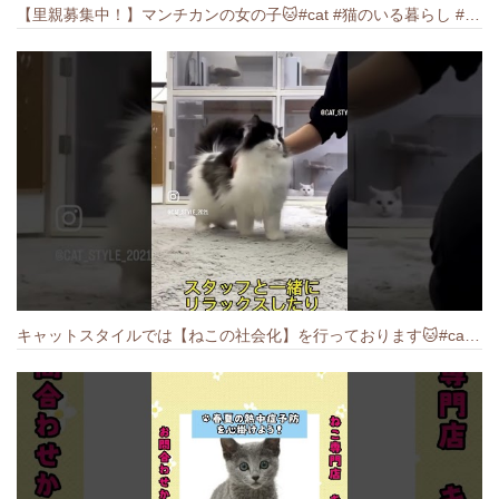
【里親募集中！】マンチカンの女の子🐱#cat #猫のいる暮らし #ねこ #munchkin #里親募集中
キャットスタイルでは【ねこの社会化】を行っております🐱#cat #catbreed #猫のいる暮らし #キャットスタイル #ねこ #ペットショップ