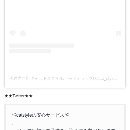
子猫専門店 キャットスタイル/ペットショップ(@cat_style_2021)がシェアした投稿
★★Twitter★★
🫧catstyleの安心サービス🫧
.