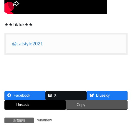
★★TikTok★★
@catstyle2021
Facebook
X
Bluesky
Threads
Copy
whatnew
新着情報