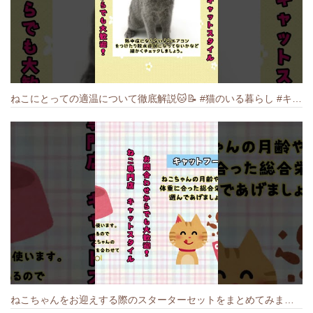
ねこにとっての適温について徹底解説🐱️📝 #猫のいる暮らし #キャットスタイル #cat #猫好きさんと繋がりたい #キャット #ねこ
ねこちゃんをお迎えする際のスターターセットをまとめてみました🐱#cat #猫のいる暮らし #キャット #ねこ #ペットショップ #かわいい子猫 #munchkin