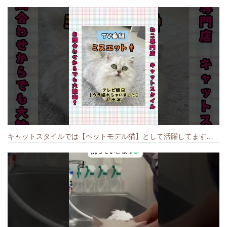
キャットスタイルでは【ペットモデル猫】として活躍してます🐱 #猫のいる暮らし #キャットスタイル #cat #キャット #猫好きさんと繋がりたい