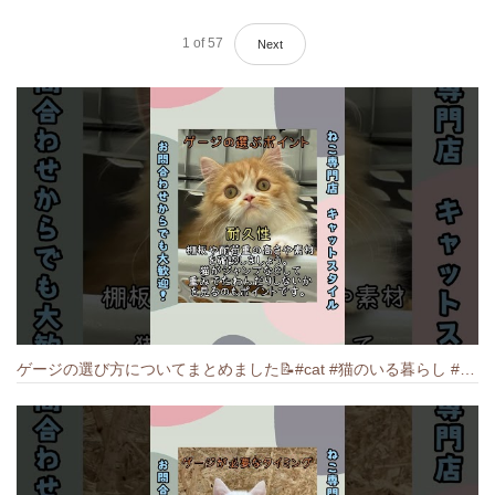
1
of
57
Next
ゲージの選び方についてまとめました️📝#cat #猫のいる暮らし #ねこ #キャット #munchkin