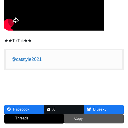
★★TikTok★★
@catstyle2021
Facebook
X
Bluesky
Threads
Copy