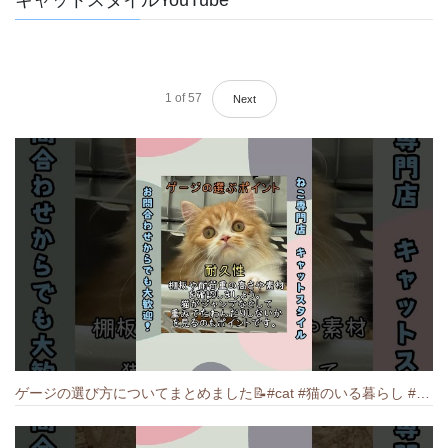
1
of
57
Next
ゲージの選び方についてまとめました️📝#cat #猫のいる暮らし #ねこ #キャット #munchkin