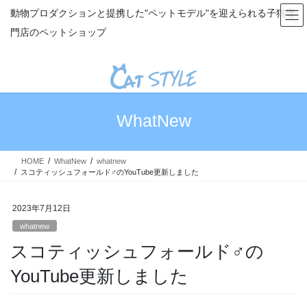
コ
ナ
動物プロダクションと提携した"ペットモデル"を迎えられる子猫専
ン
ビ
門店のペットショップ
テ
ゲ
ン
ー
ツ
シ
へ
ョ
ス
ン
キ
に
WhatNew
ッ
移
プ
動
HOME
WhatNew
whatnew
スコティッシュフォールド♂のYouTube更新しました
2023年7月12日
whatnew
スコティッシュフォールド♂の
YouTube更新しました