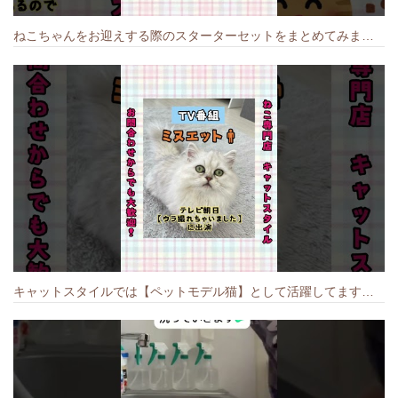
ねこちゃんをお迎えする際のスターターセットをまとめてみました🐱#cat #猫のいる暮らし #キャット #ねこ #ペットショップ #かわいい子猫 #munchkin
キャットスタイルでは【ペットモデル猫】として活躍してます🐱 #猫のいる暮らし #キャットスタイル #cat #キャット #猫好きさんと繋がりたい