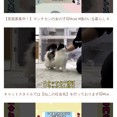
【里親募集中！】マンチカンの女の子🐱#cat #猫のいる暮らし #ねこ #munchkin #里親募集中
キャットスタイルでは【ねこの社会化】を行っております🐱#cat #catbreed #猫のいる暮らし #キャットスタイル #ねこ #ペットショップ