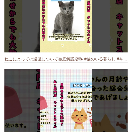
ねこにとっての適温について徹底解説🐱️📝 #猫のいる暮らし #キャットスタイル #cat #猫好きさんと繋がりたい #キャット #ねこ