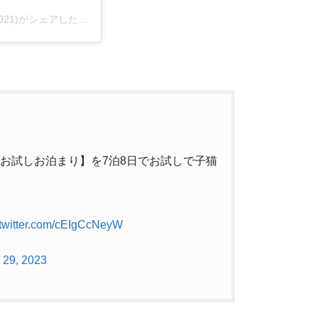
子猫専門店 キャットスタイル/ペットショップ(@cat_style_2021)がシェアした投稿
で【お試しお泊まり】を7泊8日でお試しで子猫
.twitter.com/cEIgCcNeyW
 29, 2023