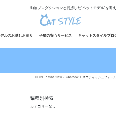
コ
ナ
動物プロダクションと提携した"ペットモデル"を迎
ン
ビ
テ
ゲ
ン
ー
ツ
シ
へ
ョ
モデルのお試しお泊り
子猫の安心サービス
キャットスタイルブロ
ス
ン
キ
に
ッ
移
プ
動
HOME
WhatNew
whatnew
スコティッシュフォールド
猫種別検索
カテゴリーなし