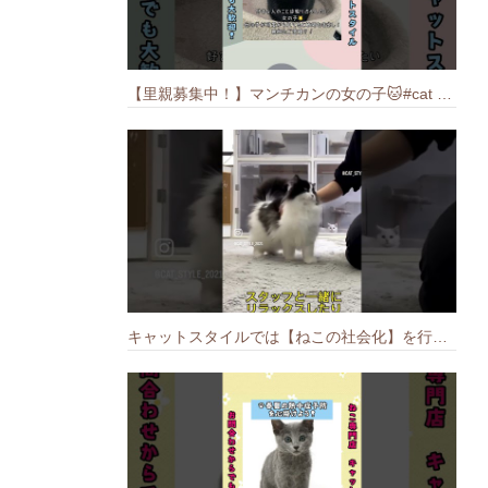
【里親募集中！】マンチカンの女の子🐱#cat #猫のいる暮らし #ねこ #munchkin #里親募集中
キャットスタイルでは【ねこの社会化】を行っております🐱#cat #catbreed #猫のいる暮らし #キャットスタイル #ねこ #ペットショップ