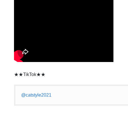
★★TikTok★★
@catstyle2021