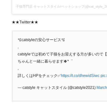
★★Twitter★★
🫧catstyleの安心サービス🫧
.
catstyleでは初めて子猫をお迎えする方が多いの
ちゃんと一緒に暮らせます🍀*゜
.
詳しくはHPをチェック✅
https://t.co/dhewidSiwc
pic
— catstyle キャットスタイル (@catstyle2021)
March