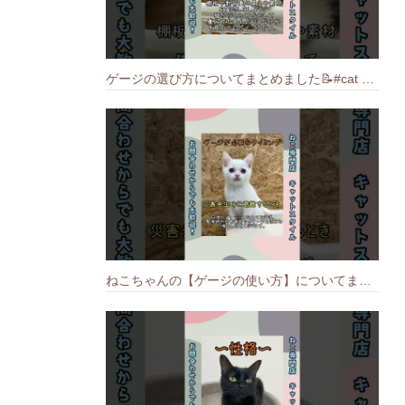
ゲージの選び方についてまとめました️📝#cat #猫のいる暮らし #ねこ #キャット #munchkin
ねこちゃんの【ゲージの使い方】についてまとめました️🐱📝