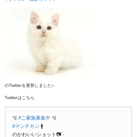
のTwitterを更新しました♪
Twitterはこちら
🫧
#ご家族募集中
🫧
#マンチカン
🚹
のかわいいショット📷´-