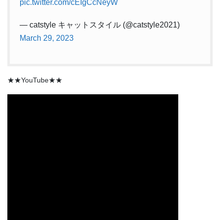
pic.twitter.com/cEIgCcNeyW
— catstyle キャットスタイル (@catstyle2021)
March 29, 2023
★★YouTube★★