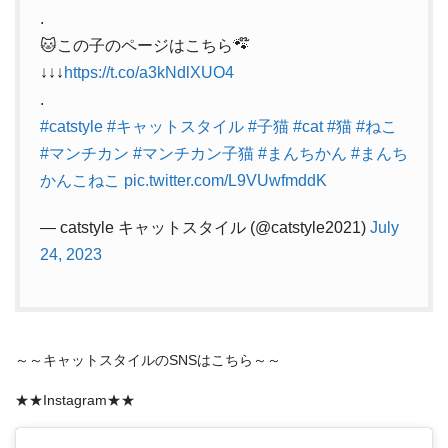
.
🐱この子のページはこちら🐾໊
↓↓↓
https://t.co/a3kNdlXUO4
.
#catstyle
#キャットスタイル
#子猫
#cat
#猫
#ねこ
#マンチカン
#マンチカン子猫
#まんちかん
#まんち
かんこねこ
pic.twitter.com/L9VUwfmddK
— catstyle キャットスタイル (@catstyle2021)
July
24, 2023
～～キャットスタイルのSNSはこちら～～
★★Instagram★★