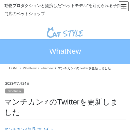
コ
ナ
動物プロダクションと提携した"ペットモデル"を迎えられる子猫専
ン
ビ
門店のペットショップ
テ
ゲ
ン
ー
ツ
シ
へ
ョ
ス
ン
キ
に
WhatNew
ッ
移
プ
動
HOME
WhatNew
whatnew
マンチカン♂のTwitterを更新しました
2023年7月24日
whatnew
マンチカン♂のTwitterを更新しま
した
マンチカン♂短足 ホワイト