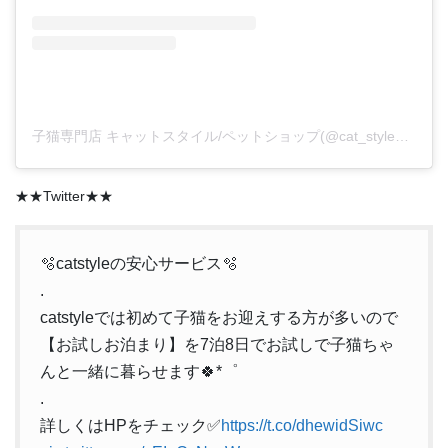
子猫専門店 キャットスタイル/ペットショップ(@cat_style_2021)がシェアした投稿
★★Twitter★★
🫧catstyleの安心サービス🫧
.
catstyleでは初めて子猫をお迎えする方が多いので
【お試しお泊まり】を7泊8日でお試しで子猫ちゃ
んと一緒に暮らせます🍀*゜
.
詳しくはHPをチェック✅
https://t.co/dhewidSiwc