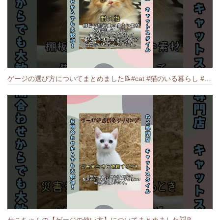
ゲージの選び方についてまとめました️📝#cat #猫のいる暮らし #ねこ #キャット #munchkin