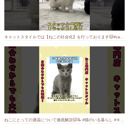
キャットスタイルでは【ねこの社会化】を行っております🐱#cat #catbreed #猫のいる暮らし #キャットスタイル #ねこ #ペットショップ
ねこにとっての適温について徹底解説🐱️📝 #猫のいる暮らし #キャットスタイル #cat #猫好きさんと繋がりたい #キャット #ねこ