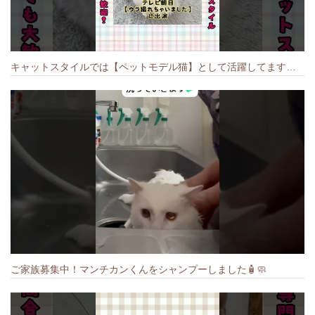
キャットスタイルでは【ペットモデル猫】として活躍してます🐱 #猫のいる暮らし #キャットスタイル #cat #キャット #猫好きさんと繋がりたい
ご家族募集中！マンチカンくんをシャンプーしました🧴🧼