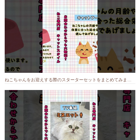
ねこちゃんをお迎えする際のスターターセットをまとめてみました🐱#cat #猫のいる暮らし #キャット #ねこ #ペットショップ #かわいい子猫 #munchkin