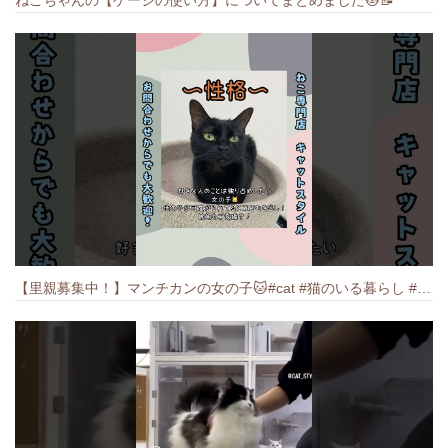
ねこちゃんの【ゲージの使い方】についてまとめました️🐱📝
【里親募集中！】マンチカンの女の子🐱#cat #猫のいる暮らし #ねこ #munchkin #里親募集中