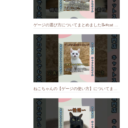
ゲージの選び方についてまとめました️📝#cat #猫のいる暮らし #ねこ #キャット #munchkin
ねこちゃんの【ゲージの使い方】についてまとめました️🐱📝