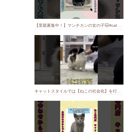
【里親募集中！】マンチカンの女の子🐱#cat #猫のいる暮らし #ねこ #munchkin #里親募集中
キャットスタイルでは【ねこの社会化】を行っております🐱#cat #catbreed #猫のいる暮らし #キャットスタイル #ねこ #ペットショップ