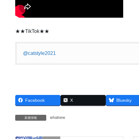
★★TikTok★★
@catstyle2021
Facebook
X
Bluesky
whatnew
新着情報