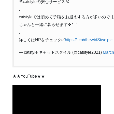
🫧catstyleの安心サービス🫧
.
catstyleでは初めて子猫をお迎えする方が多いの
ちゃんと一緒に暮らせます🍀*゜
.
詳しくはHPをチェック✅
https://t.co/dhewidSiwc
pic
— catstyle キャットスタイル (@catstyle2021)
March
★★YouTube★★