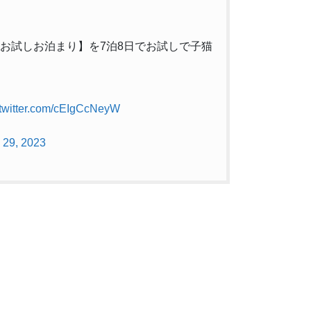
で【お試しお泊まり】を7泊8日でお試しで子猫
.twitter.com/cEIgCcNeyW
 29, 2023