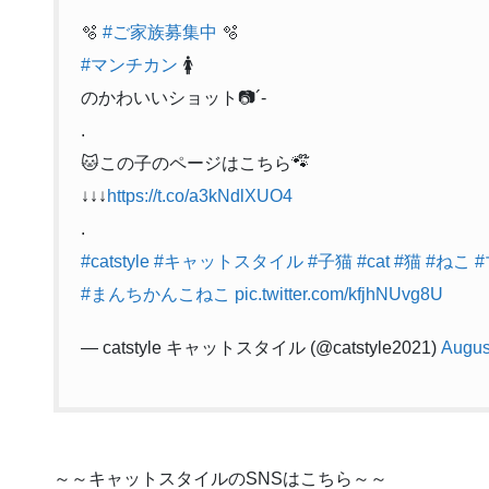
🫧
#ご家族募集中
🫧
#マンチカン
🚺
のかわいいショット📷´-
.
🐱この子のページはこちら🐾໊
↓↓↓
https://t.co/a3kNdlXUO4
.
#catstyle
#キャットスタイル
#子猫
#cat
#猫
#ねこ
#まんちかんこねこ
pic.twitter.com/kfjhNUvg8U
— catstyle キャットスタイル (@catstyle2021)
Augus
～～キャットスタイルのSNSはこちら～～