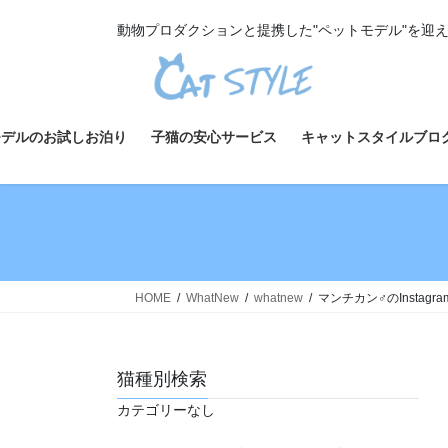
コ
ナ
動物プロダクションと提携した"ペットモデル"を迎
ン
ビ
テ
ゲ
ン
ー
ツ
シ
へ
ョ
モデルのお試しお泊り
子猫の安心サービス
キャットスタイルブロ
ス
ン
キ
に
ッ
移
プ
動
HOME
WhatNew
whatnew
マンチカン♂のInstag
猫種別検索
カテゴリーなし