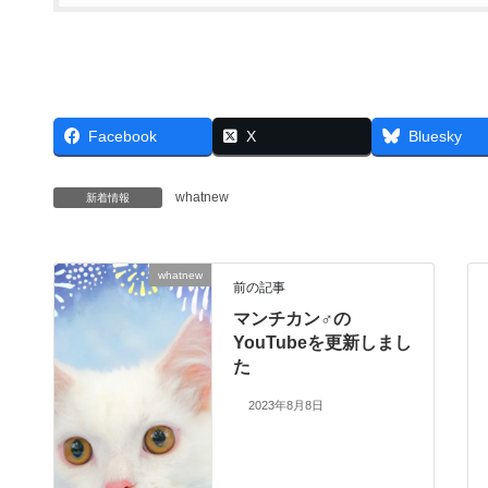
Facebook
X
Bluesky
whatnew
新着情報
whatnew
前の記事
マンチカン♂の
YouTubeを更新しまし
た
2023年8月8日