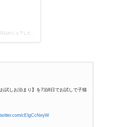
子猫専門店 キャットスタイル/ペットショップ(@cat_style_2021)がシェアした投稿
で【お試しお泊まり】を7泊8日でお試しで子猫
.twitter.com/cEIgCcNeyW