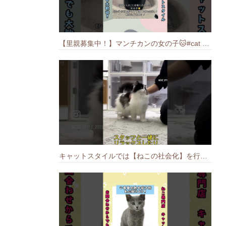
【里親募集中！】マンチカンの女の子🐱#cat #猫のいる暮らし #ねこ #munchkin #里親募集中
キャットスタイルでは【ねこの社会化】を行っております🐱#cat #catbreed #猫のいる暮らし #キャットスタイル #ねこ #ペットショップ