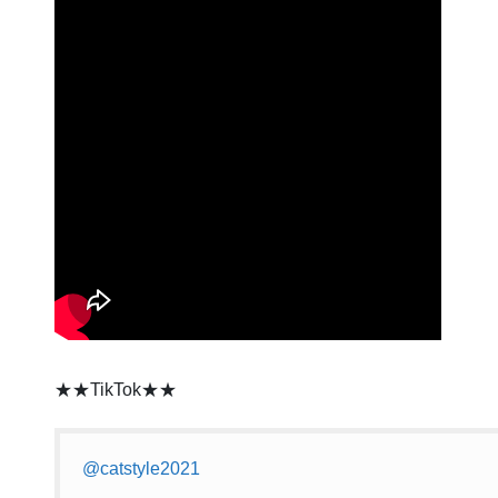
★★TikTok★★
@catstyle2021