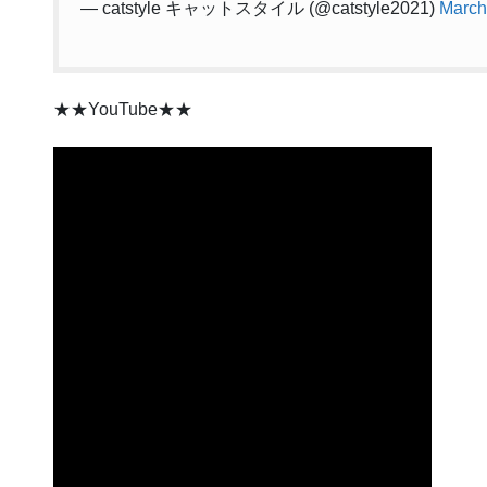
— catstyle キャットスタイル (@catstyle2021)
March
★★YouTube★★