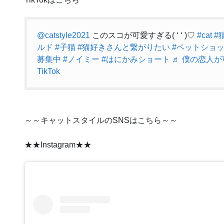
@catstyle2021
このスコが可愛すぎる( ‘ ‘ )♡
#cat
#
ルド
#子猫
#猫好きさんと繋がりたい
#ペットショ
募集中
#ノイミー
#はにかみショート
♬ 僕の恋人が
TikTok
～～キャットスタイルのSNSはこちら～～
★★Instagram★★