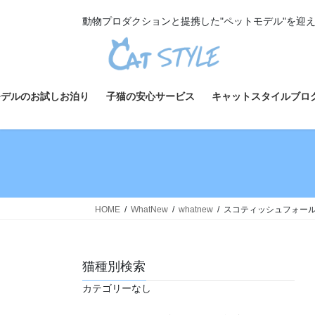
コ
ナ
動物プロダクションと提携した"ペットモデル"を迎
ン
ビ
テ
ゲ
ン
ー
ツ
シ
へ
ョ
モデルのお試しお泊り
子猫の安心サービス
キャットスタイルブロ
ス
ン
キ
に
ッ
移
プ
動
HOME
WhatNew
whatnew
スコティッシュフォールド
猫種別検索
カテゴリーなし