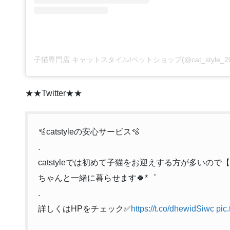
★★Twitter★★
🫧catstyleの安心サービス🫧
.
catstyleでは初めて子猫をお迎えする方が多いの
ちゃんと一緒に暮らせます🍀*゜
.
詳しくはHPをチェック✅
https://t.co/dhewidSiwc
pic