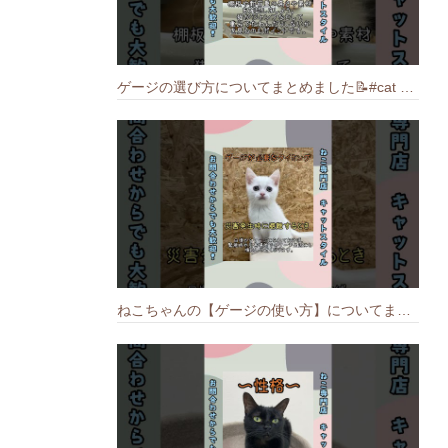
ゲージの選び方についてまとめました️📝#cat #猫のいる暮らし #ねこ #キャット #munchkin
ねこちゃんの【ゲージの使い方】についてまとめました️🐱📝