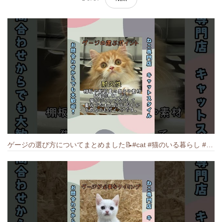
ゲージの選び方についてまとめました️📝#cat #猫のいる暮らし #ねこ #キャット #munchkin