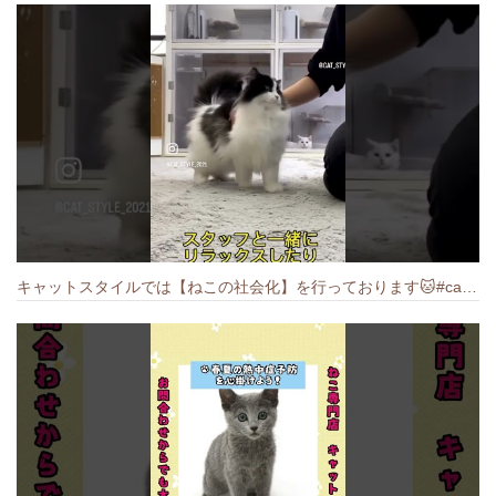
キャットスタイルでは【ねこの社会化】を行っております🐱#cat #catbreed #猫のいる暮らし #キャットスタイル #ねこ #ペットショップ