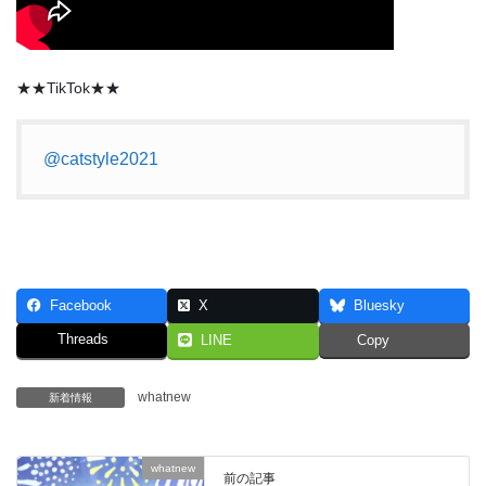
★★TikTok★★
@catstyle2021
Facebook
X
Bluesky
Threads
LINE
Copy
whatnew
新着情報
whatnew
前の記事