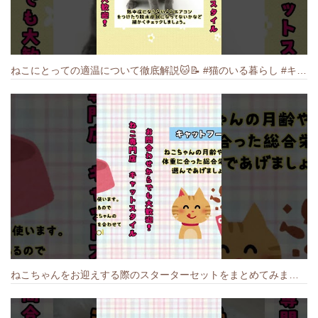
ねこにとっての適温について徹底解説🐱️📝 #猫のいる暮らし #キャットスタイル #cat #猫好きさんと繋がりたい #キャット #ねこ
ねこちゃんをお迎えする際のスターターセットをまとめてみました🐱#cat #猫のいる暮らし #キャット #ねこ #ペットショップ #かわいい子猫 #munchkin