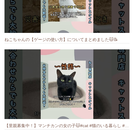
ねこちゃんの【ゲージの使い方】についてまとめました️🐱📝
【里親募集中！】マンチカンの女の子🐱#cat #猫のいる暮らし #ねこ #munchkin #里親募集中