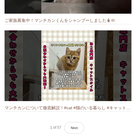
ご家族募集中！マンチカンくんをシャンプーしました🧴🧼
マンチカンについて徹底解説！#cat #猫のいる暮らし #キャット #ねこ #ペットショップ #munchkin #マンチカン
1
of
57
Next