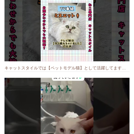
キャットスタイルでは【ペットモデル猫】として活躍してます🐱 #猫のいる暮らし #キャットスタイル #cat #キャット #猫好きさんと繋がりたい