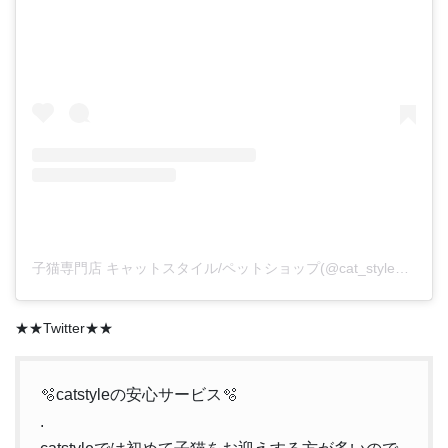
子猫専門店 キャットスタイル/ペットショップ(@cat_style_2021)がシェアした投稿
★★Twitter★★
🫧catstyleの安心サービス🫧
.