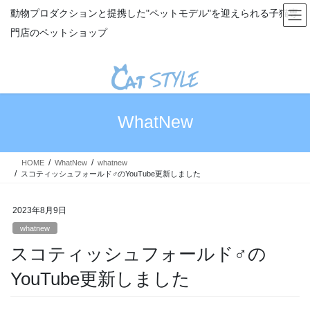
コ
ナ
動物プロダクションと提携した"ペットモデル"を迎えられる子猫専
ン
ビ
門店のペットショップ
テ
ゲ
ン
ー
ツ
シ
へ
ョ
ス
ン
キ
に
WhatNew
ッ
移
プ
動
HOME
WhatNew
whatnew
スコティッシュフォールド♂のYouTube更新しました
2023年8月9日
whatnew
スコティッシュフォールド♂の
YouTube更新しました