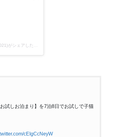
子猫専門店 キャットスタイル/ペットショップ(@cat_style_2021)がシェアした投稿
で【お試しお泊まり】を7泊8日でお試しで子猫
.twitter.com/cEIgCcNeyW