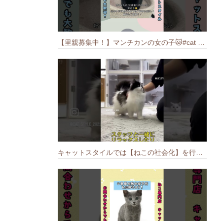
【里親募集中！】マンチカンの女の子🐱#cat #猫のいる暮らし #ねこ #munchkin #里親募集中
キャットスタイルでは【ねこの社会化】を行っております🐱#cat #catbreed #猫のいる暮らし #キャットスタイル #ねこ #ペットショップ