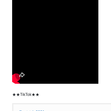
★★TikTok★★