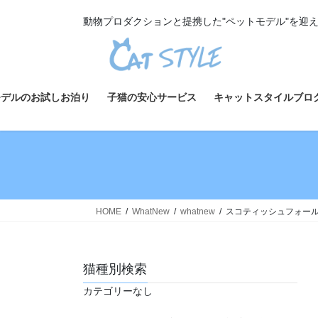
コ
ナ
動物プロダクションと提携した"ペットモデル"を迎
ン
ビ
テ
ゲ
ン
ー
ツ
シ
へ
ョ
モデルのお試しお泊り
子猫の安心サービス
キャットスタイルブロ
ス
ン
キ
に
ッ
移
プ
動
HOME
WhatNew
whatnew
スコティッシュフォールド
猫種別検索
カテゴリーなし