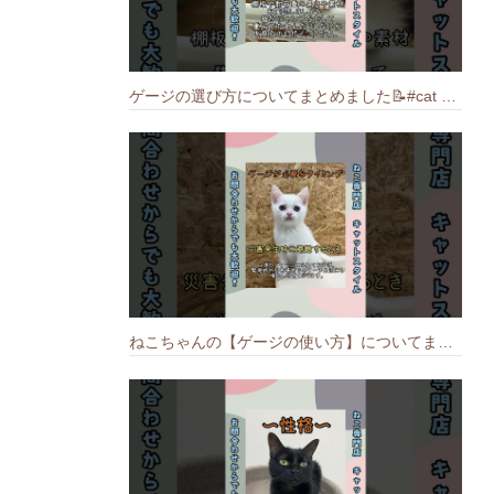
ゲージの選び方についてまとめました️📝#cat #猫のいる暮らし #ねこ #キャット #munchkin
ねこちゃんの【ゲージの使い方】についてまとめました️🐱📝