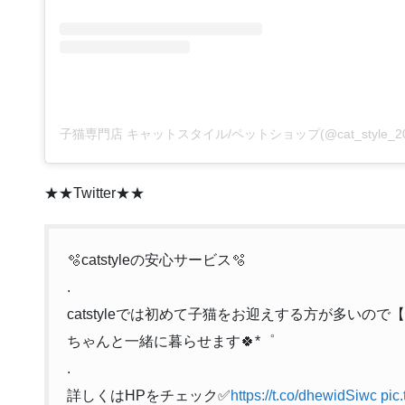
★★Twitter★★
🫧catstyleの安心サービス🫧
.
catstyleでは初めて子猫をお迎えする方が多いの
ちゃんと一緒に暮らせます🍀*゜
.
詳しくはHPをチェック✅
https://t.co/dhewidSiwc
pic