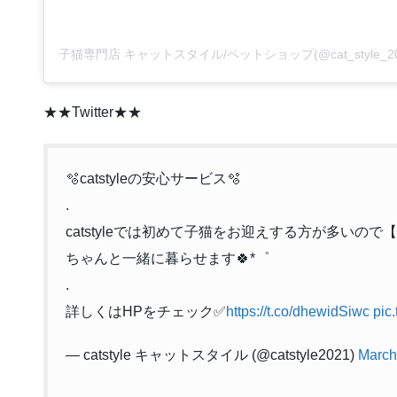
★★Twitter★★
🫧catstyleの安心サービス🫧
.
catstyleでは初めて子猫をお迎えする方が多いの
ちゃんと一緒に暮らせます🍀*゜
.
詳しくはHPをチェック✅
https://t.co/dhewidSiwc
pic
— catstyle キャットスタイル (@catstyle2021)
March