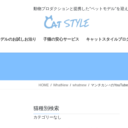
コ
ナ
動物プロダクションと提携した"ペットモデル"を迎
ン
ビ
テ
ゲ
ン
ー
ツ
シ
へ
ョ
モデルのお試しお泊り
子猫の安心サービス
キャットスタイルブロ
ス
ン
キ
に
ッ
移
プ
動
HOME
WhatNew
whatnew
マンチカン♂のYouTu
猫種別検索
カテゴリーなし