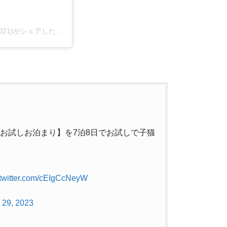
子猫専門店 キャットスタイル/ペットショップ(@cat_style_2021)がシェアした投稿
で【お試しお泊まり】を7泊8日でお試しで子猫
.twitter.com/cEIgCcNeyW
 29, 2023