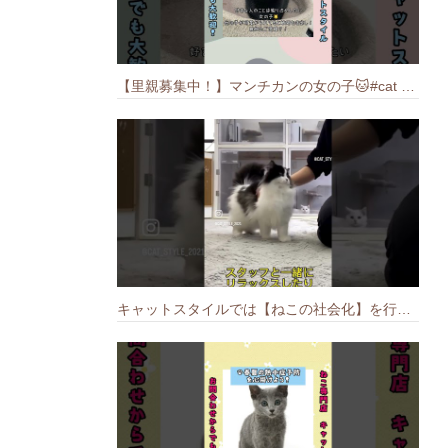
【里親募集中！】マンチカンの女の子🐱#cat #猫のいる暮らし #ねこ #munchkin #里親募集中
キャットスタイルでは【ねこの社会化】を行っております🐱#cat #catbreed #猫のいる暮らし #キャットスタイル #ねこ #ペットショップ