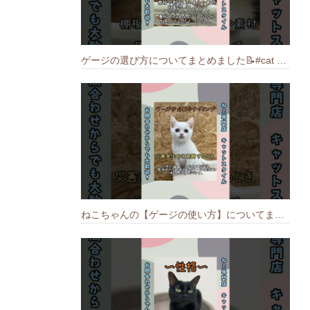
ゲージの選び方についてまとめました️📝#cat #猫のいる暮らし #ねこ #キャット #munchkin
ねこちゃんの【ゲージの使い方】についてまとめました️🐱📝