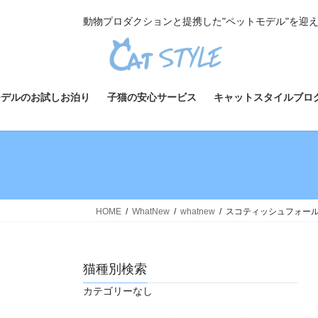
コ
ナ
動物プロダクションと提携した"ペットモデル"を迎
ン
ビ
テ
ゲ
ン
ー
ツ
シ
へ
ョ
モデルのお試しお泊り
子猫の安心サービス
キャットスタイルブロ
ス
ン
キ
に
ッ
移
プ
動
HOME
WhatNew
whatnew
スコティッシュフォールド
猫種別検索
カテゴリーなし