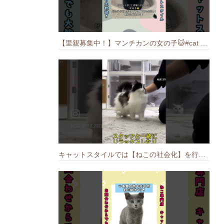
【里親募集中！】マンチカンの女の子🐱#cat #猫のいる暮らし #ねこ #munchkin #里親募集中
キャットスタイルでは【ねこの社会化】を行っております🐱#cat #catbreed #猫のいる暮らし #キャットスタイル #ねこ #ペットショップ