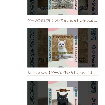
ゲージの選び方についてまとめました️📝#cat #猫のいる暮らし #ねこ #キャット #munchkin
ねこちゃんの【ゲージの使い方】についてまとめました️🐱📝