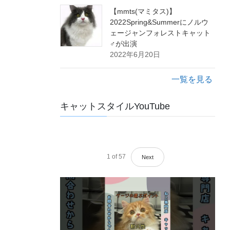
【mmts(マミタス)】
2022Spring&Summerにノルウ
ェージャンフォレストキャット
♂が出演
2022年6月20日
一覧を見る
キャットスタイルYouTube
1
of
57
Next