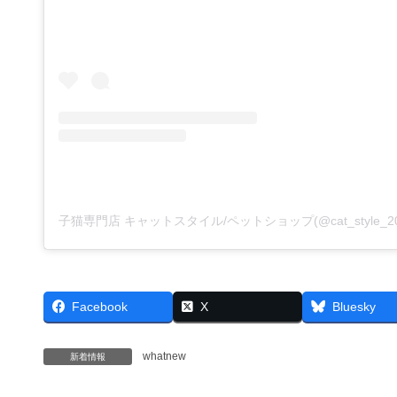
Facebook
X
Bluesky
whatnew
新着情報