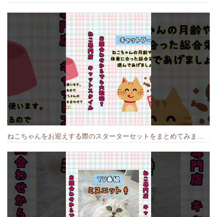
ねこちゃんをお迎えする際のスターターセットをまとめてみました🐱#cat #猫のいる暮らし #キャット #ねこ #ペットショップ #かわいい子猫 #munchkin