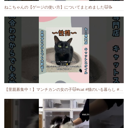
ねこちゃんの【ゲージの使い方】についてまとめました️🐱📝
【里親募集中！】マンチカンの女の子🐱#cat #猫のいる暮らし #ねこ #munchkin #里親募集中