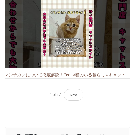
マンチカンについて徹底解説！#cat #猫のいる暮らし #キャット #ねこ #ペットショップ #munchkin #マンチカン
1
of
57
Next