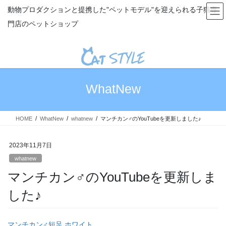
コ
ナ
動物プロダクションと提携した"ペットモデル"を迎えられる子猫専
ン
ビ
門店のペットショップ
テ
ゲ
ン
ー
ツ
シ
へ
ョ
ス
ン
キ
に
WhatNew
ッ
移
プ
動
HOME
WhatNew
whatnew
マンチカン♂のYouTubeを更新しました♪
2023年11月7日
whatnew
マンチカン♂のYouTubeを更新しま
した♪
マンチカン♂短足 ホワイト