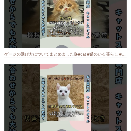
ゲージの選び方についてまとめました️📝#cat #猫のいる暮らし #ねこ #キャット #munchkin