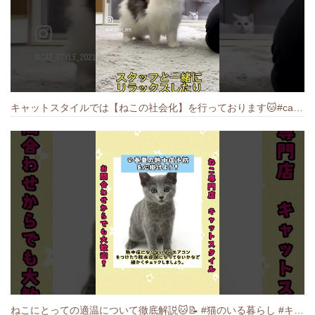
キャットスタイルでは【ねこの社会化】を行っております🐱#cat #catbreed #猫のいる暮らし #キャットスタイル #ねこ #ペットショップ
ねこにとっての適温について徹底解説🐱️📝 #猫のいる暮らし #キャットスタイル #cat #猫好きさんと繋がりたい #キャット #ねこ