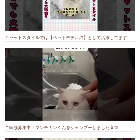
キャットスタイルでは【ペットモデル猫】として活躍してます🐱 #猫のいる暮らし #キャットスタイル #cat #キャット #猫好きさんと繋がりたい
ご家族募集中！マンチカンくんをシャンプーしました🧴🧼