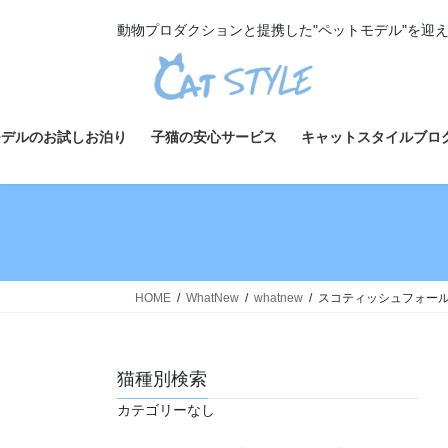
コ
ナ
動物プロダクションと提携した"ペットモデル"を迎
ン
ビ
テ
ゲ
ン
ー
ツ
シ
へ
ョ
モデルのお試しお泊り
子猫の安心サービス
キャットスタイルブロ
ス
ン
キ
に
ッ
移
プ
動
HOME
WhatNew
whatnew
スコティッシュフォールド
猫種別検索
カテゴリーなし