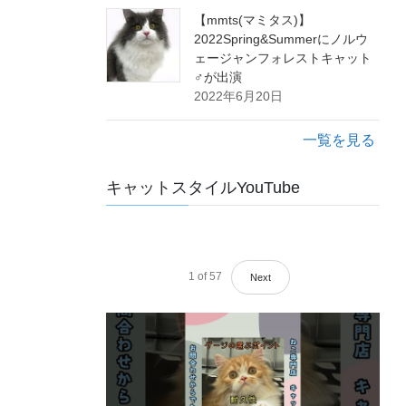
【mmts(マミタス)】
2022Spring&Summerにノルウ
ェージャンフォレストキャット
♂が出演
2022年6月20日
一覧を見る
キャットスタイルYouTube
1
of
57
Next