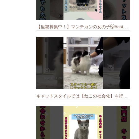
【里親募集中！】マンチカンの女の子🐱#cat #猫のいる暮らし #ねこ #munchkin #里親募集中
キャットスタイルでは【ねこの社会化】を行っております🐱#cat #catbreed #猫のいる暮らし #キャットスタイル #ねこ #ペットショップ