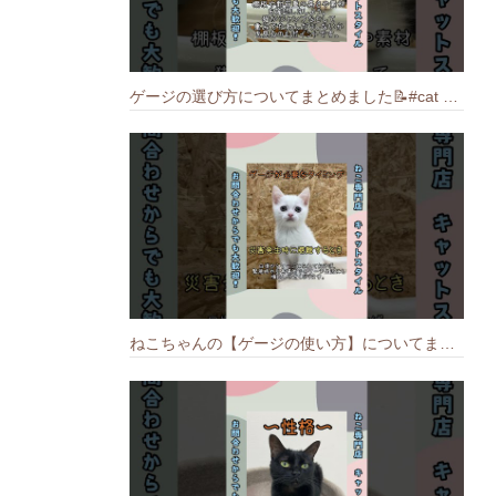
ゲージの選び方についてまとめました️📝#cat #猫のいる暮らし #ねこ #キャット #munchkin
ねこちゃんの【ゲージの使い方】についてまとめました️🐱📝