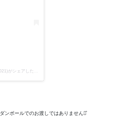
ねこ専門店 キャットスタイル/ペットショップ(@cat_style_2021)がシェアした投稿
際ダンボールでのお渡しではありません‪⋆͛
す