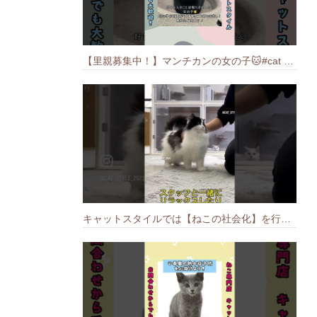
【里親募集中！】マンチカンの女の子🐱#cat #猫のいる暮らし #ねこ #munchkin #里親募集中
キャットスタイルでは【ねこの社会化】を行っております🐱#cat #catbreed #猫のいる暮らし #キャットスタイル #ねこ #ペットショップ