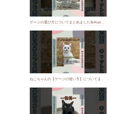
ゲージの選び方についてまとめました️📝#cat #猫のいる暮らし #ねこ #キャット #munchkin
ねこちゃんの【ゲージの使い方】についてまとめました️🐱📝