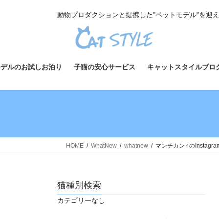
コ
ナ
動物プロダクションと提携した"ペットモデル"を迎
ン
ビ
テ
ゲ
ン
ー
ツ
シ
へ
ョ
モデルのお試しお泊り
子猫の安心サービス
キャットスタイルブロ
ス
ン
キ
に
ッ
移
プ
動
HOME
WhatNew
whatnew
マンチカン♂のInstag
猫種別検索
カテゴリーなし