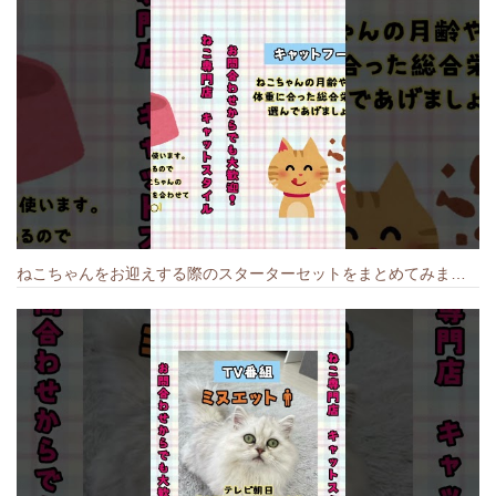
ねこちゃんをお迎えする際のスターターセットをまとめてみました🐱#cat #猫のいる暮らし #キャット #ねこ #ペットショップ #かわいい子猫 #munchkin