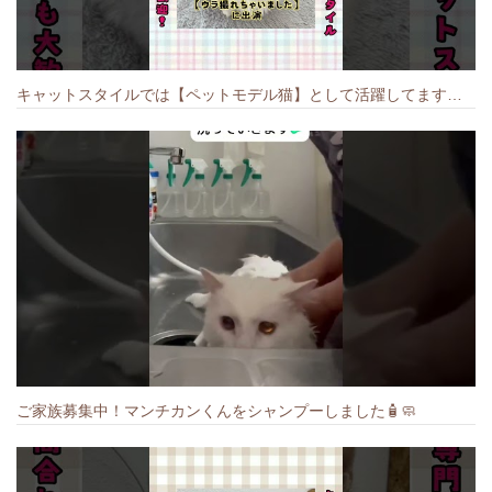
キャットスタイルでは【ペットモデル猫】として活躍してます🐱 #猫のいる暮らし #キャットスタイル #cat #キャット #猫好きさんと繋がりたい
ご家族募集中！マンチカンくんをシャンプーしました🧴🧼