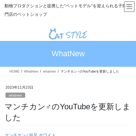
コ
ナ
動物プロダクションと提携した"ペットモデル"を迎えられる子猫専
ン
ビ
門店のペットショップ
テ
ゲ
ン
ー
ツ
シ
へ
ョ
ス
ン
キ
に
WhatNew
ッ
移
プ
動
HOME
WhatNew
whatnew
マンチカン♂のYouTubeを更新しました
2023年11月23日
whatnew
マンチカン♂のYouTubeを更新しま
した
マンチカン♂短足 ホワイト