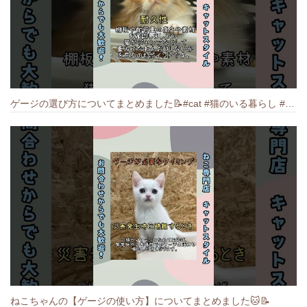
ゲージの選び方についてまとめました️📝#cat #猫のいる暮らし #ねこ #キャット #munchkin
ねこちゃんの【ゲージの使い方】についてまとめました️🐱📝