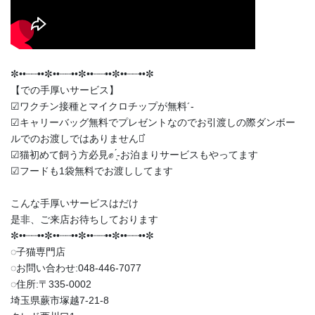
✼••┈┈••✼••┈┈••✼••┈┈••✼••┈┈••✼
【での手厚いサービス】
︎︎︎︎☑︎ワクチン接種とマイクロチップが無料︎´-
︎︎︎︎☑︎キャリーバッグ無料でプレゼントなのでお引渡しの際ダンボー
ルでのお渡しではありません‪⋆͛
︎︎︎︎☑︎猫初めて飼う方必見✊ ̖́-お泊まりサービスもやってます
︎︎︎︎☑︎フードも1袋無料でお渡ししてます
こんな手厚いサービスはだけ
是非、ご来店お待ちしております
✼••┈┈••✼••┈┈••✼••┈┈••✼••┈┈••✼
◌子猫専門店
◌お問い合わせ:048-446-7077
◌住所:〒335-0002
埼玉県蕨市塚越7-21-8