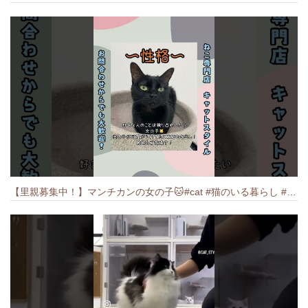
【里親募集中！】マンチカンの女の子🐱#cat #猫のいる暮らし #ねこ #munchkin #里親募集中