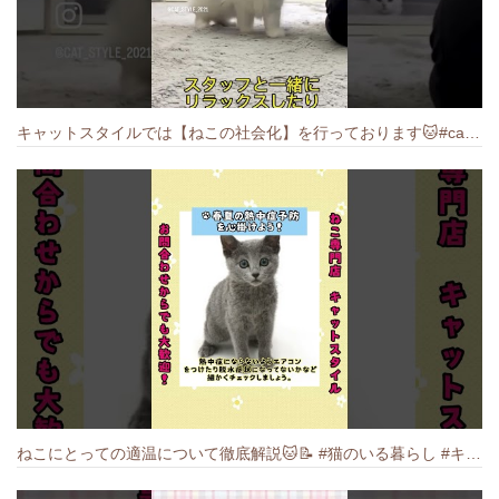
キャットスタイルでは【ねこの社会化】を行っております🐱#cat #catbreed #猫のいる暮らし #キャットスタイル #ねこ #ペットショップ
ねこにとっての適温について徹底解説🐱️📝 #猫のいる暮らし #キャットスタイル #cat #猫好きさんと繋がりたい #キャット #ねこ