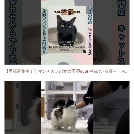
【里親募集中！】マンチカンの女の子🐱#cat #猫のいる暮らし #ねこ #munchkin #里親募集中