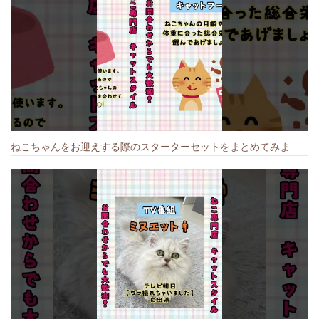
ねこちゃんをお迎えする際のスターターセットをまとめてみました🐱#cat #猫のいる暮らし #キャット #ねこ #ペットショップ #かわいい子猫 #munchkin