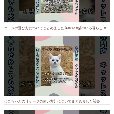
ゲージの選び方についてまとめました️📝#cat #猫のいる暮らし #ねこ #キャット #munchkin
ねこちゃんの【ゲージの使い方】についてまとめました️🐱📝