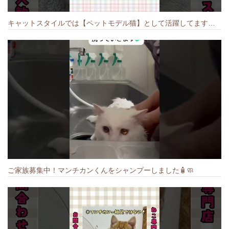
キャットスタイルでは【ペットモデル猫】として活躍してます🐱 #猫のいる暮らし #キャットスタイル #cat #キャット #猫好きさんと繋がりたい
ご家族募集中！マンチカンくんをシャンプーしました🧴🧼