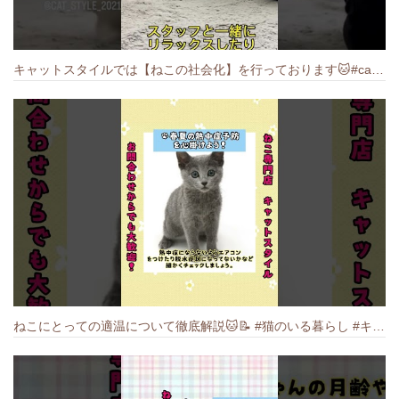
キャットスタイルでは【ねこの社会化】を行っております🐱#cat #catbreed #猫のいる暮らし #キャットスタイル #ねこ #ペットショップ
ねこにとっての適温について徹底解説🐱️📝 #猫のいる暮らし #キャットスタイル #cat #猫好きさんと繋がりたい #キャット #ねこ