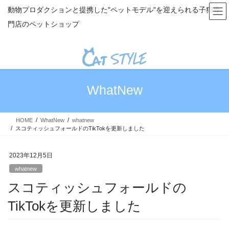
コ
ナ
動物プロダクションと提携した"ペットモデル"を迎えられる子猫専
ン
ビ
門店のペットショップ
テ
ゲ
ン
ー
ツ
シ
へ
ョ
ス
ン
キ
に
WhatNew
ッ
移
プ
動
HOME
WhatNew
whatnew
スコティッシュフォールドのTikTokを更新しました
2023年12月5日
whatnew
スコティッシュフォールドの
TikTokを更新しました