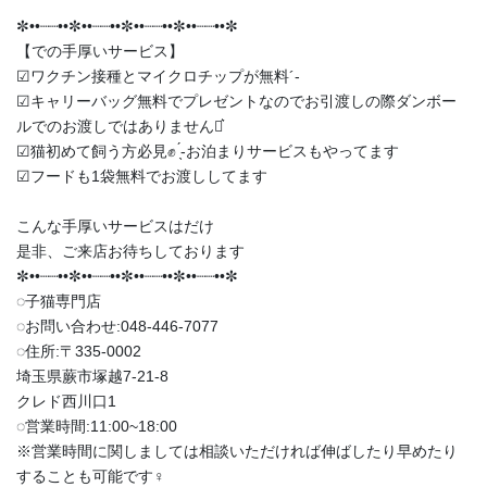
✼••┈┈••✼••┈┈••✼••┈┈••✼••┈┈••✼
【での手厚いサービス】
︎︎︎︎☑︎ワクチン接種とマイクロチップが無料︎´-
︎︎︎︎☑︎キャリーバッグ無料でプレゼントなのでお引渡しの際ダンボー
ルでのお渡しではありません‪⋆͛
︎︎︎︎☑︎猫初めて飼う方必見✊ ̖́-お泊まりサービスもやってます
︎︎︎︎☑︎フードも1袋無料でお渡ししてます
こんな手厚いサービスはだけ
是非、ご来店お待ちしております
✼••┈┈••✼••┈┈••✼••┈┈••✼••┈┈••✼
◌子猫専門店
◌お問い合わせ:048-446-7077
◌住所:〒335-0002
埼玉県蕨市塚越7-21-8
クレド西川口1
◌営業時間:11:00~18:00
※営業時間に関しましては相談いただければ伸ばしたり早めたり
することも可能です‍♀️