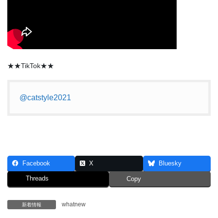
★★TikTok★★
@catstyle2021
Facebook
X
Bluesky
Threads
Copy
whatnew
新着情報