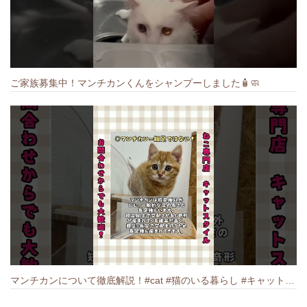
ご家族募集中！マンチカンくんをシャンプーしました🧴🧼
マンチカンについて徹底解説！#cat #猫のいる暮らし #キャット #ねこ #ペットショップ #munchkin #マンチカン