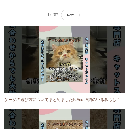
1
of
57
Next
ゲージの選び方についてまとめました️📝#cat #猫のいる暮らし #ねこ #キャット #munchkin