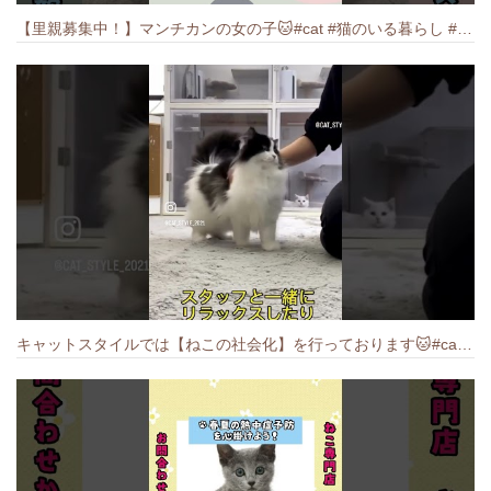
【里親募集中！】マンチカンの女の子🐱#cat #猫のいる暮らし #ねこ #munchkin #里親募集中
キャットスタイルでは【ねこの社会化】を行っております🐱#cat #catbreed #猫のいる暮らし #キャットスタイル #ねこ #ペットショップ